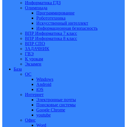
Информатика ГДЗ
Олимпиада
Программирование
Робототехника
Искусственный интеллект
Информационная безопасность
ВПР Информатика 7 класс
ВПР Информатика 8 класс
ВПР СПО
ЗАДАЧНИК
ГВЭ
К урокам
Экзамен
База
ОС
Windows
Android
iOS
Интернет
Электронные почты
Поисковые системы
Google Chrome
youtube
Офис
Word