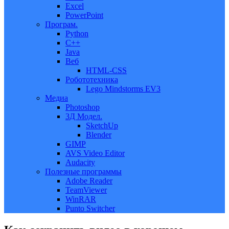
Excel
PowerPoint
Програм.
Python
C++
Java
Веб
HTML-CSS
Робототехника
Lego Mindstorms EV3
Медиа
Photoshop
3Д Модел.
SketchUp
Blender
GIMP
AVS Video Editor
Audacity
Полезные программы
Adobe Reader
TeamViewer
WinRAR
Punto Switcher