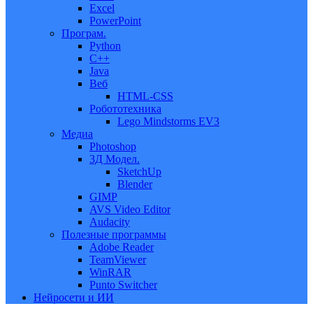
Excel
PowerPoint
Програм.
Python
C++
Java
Веб
HTML-CSS
Робототехника
Lego Mindstorms EV3
Медиа
Photoshop
3Д Модел.
SketchUp
Blender
GIMP
AVS Video Editor
Audacity
Полезные программы
Adobe Reader
TeamViewer
WinRAR
Punto Switcher
Нейросети и ИИ