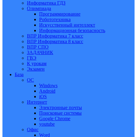
Информатика ГДЗ
Олимпиада
Программирование
Робототехника
Искусственный интеллект
Информационная безопасность
ВПР Информатика 7 класс
ВПР Информатика 8 класс
ВПР СПО
ЗАДАЧНИК
ГВЭ
К урокам
Экзамен
База
ОС
Windows
Android
iOS
Интернет
Электронные почты
Поисковые системы
Google Chrome
youtube
Офис
Word