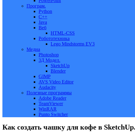
PowerPoint
Програм.
Python
C++
Java
Веб
HTML-CSS
Робототехника
Lego Mindstorms EV3
Медиа
Photoshop
3Д Модел.
SketchUp
Blender
GIMP
AVS Video Editor
Audacity
Полезные программы
Adobe Reader
TeamViewer
WinRAR
Punto Switcher
Как создать чашку для кофе в SketchUp