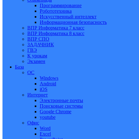
Программирование
Робототехника
Искусственный интеллект
Информационная безопасность
ВПР Информатика 7 класс
ВПР Информатика 8 класс
ВПР СПО
ЗАДАЧНИК
ГВЭ
К урокам
Экзамен
База
ОС
Windows
Android
iOS
Интернет
Электронные почты
Поисковые системы
Google Chrome
youtube
Офис
Word
Excel