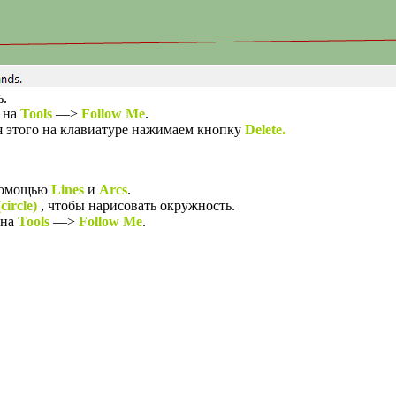
ь.
 на
Tools
—>
Follow Me
.
я этого на клавиатуре нажимаем кнопку
Delete.
 помощью
Lines
и
Arcs
.
сircle
)
, чтобы нарисовать окружность.
 на
Tools
—>
Follow Me
.