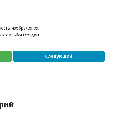
;
ность изображения;
Фотоальбом создан.
Следующий
рий