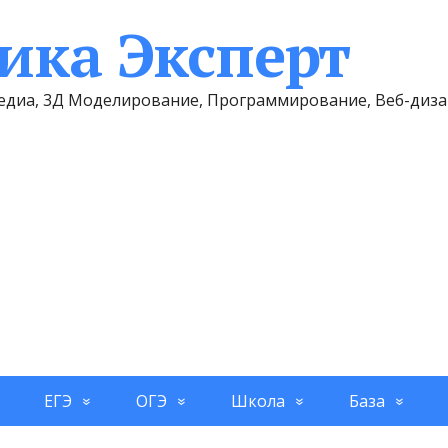
ка Эксперт
имедиа, 3Д Моделирование, Программирование, Веб-диз
ЕГЭ
ОГЭ
Школа
База