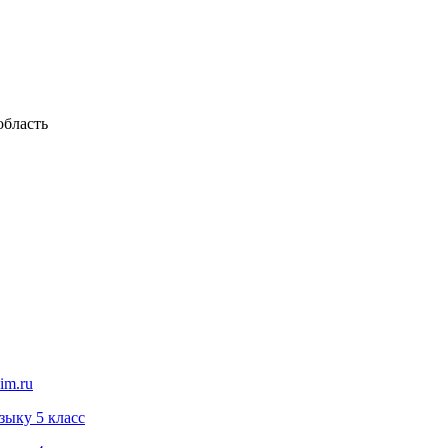
бласть
im.ru
зыку 5 класс