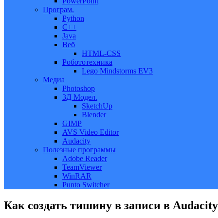
PowerPoint
Програм.
Python
C++
Java
Веб
HTML-CSS
Робототехника
Lego Mindstorms EV3
Медиа
Photoshop
3Д Модел.
SketchUp
Blender
GIMP
AVS Video Editor
Audacity
Полезные программы
Adobe Reader
TeamViewer
WinRAR
Punto Switcher
Как создать тишину в записи в Audacity