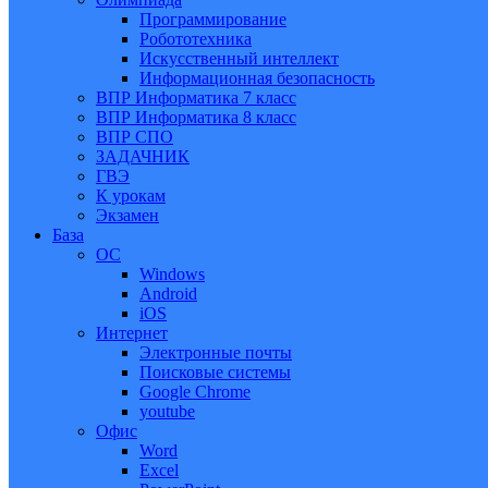
Программирование
Робототехника
Искусственный интеллект
Информационная безопасность
ВПР Информатика 7 класс
ВПР Информатика 8 класс
ВПР СПО
ЗАДАЧНИК
ГВЭ
К урокам
Экзамен
База
ОС
Windows
Android
iOS
Интернет
Электронные почты
Поисковые системы
Google Chrome
youtube
Офис
Word
Excel