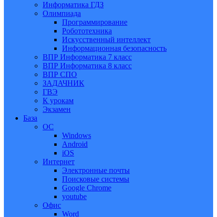
Информатика ГДЗ
Олимпиада
Программирование
Робототехника
Искусственный интеллект
Информационная безопасность
ВПР Информатика 7 класс
ВПР Информатика 8 класс
ВПР СПО
ЗАДАЧНИК
ГВЭ
К урокам
Экзамен
База
ОС
Windows
Android
iOS
Интернет
Электронные почты
Поисковые системы
Google Chrome
youtube
Офис
Word