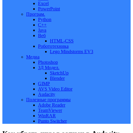
Excel
PowerPoint
Програм.
Python
C++
Java
Веб
HTML-CSS
Робототехника
Lego Mindstorms EV3
Медиа
Photoshop
3Д Модел.
SketchUp
Blender
GIMP
AVS Video Editor
Audacity
Полезные программы
Adobe Reader
TeamViewer
WinRAR
Punto Switcher