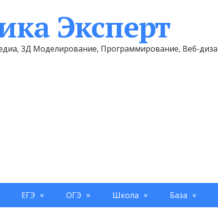
ка Эксперт
имедиа, 3Д Моделирование, Программирование, Веб-диз
ЕГЭ
ОГЭ
Школа
База