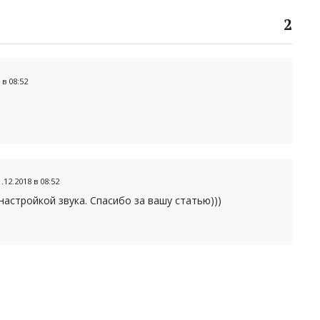
2
 в 08:52
1.12.2018 в 08:52
настройкой звука. Спасибо за вашу статью)))
рий