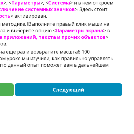
ск
>, <
Параметры
>, <
Система
> и в нем откроем
ключение системных значков
>. Здесь стоит
ость
> активирован.
й методике. !Выполните правый клик мыши на
ла и выберите опцию <
Параметры экрана
> в
а приложений, текста и прочих объектов
>
ов.
а еще раз и возвратите масштаб 100
ом уроке мы изучили, как правильно управлять
что данный опыт поможет вам в дальнейшем.
Следующий