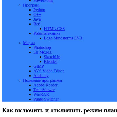
PowerPoint
Програм.
Python
C++
Java
Веб
HTML-CSS
Робототехника
Lego Mindstorms EV3
Медиа
Photoshop
3Д Модел.
SketchUp
Blender
GIMP
AVS Video Editor
Audacity
Полезные программы
Adobe Reader
TeamViewer
WinRAR
Punto Switcher
Как включить и отключить режим план