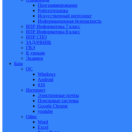
Программирование
Робототехника
Искусственный интеллект
Информационная безопасность
ВПР Информатика 7 класс
ВПР Информатика 8 класс
ВПР СПО
ЗАДАЧНИК
ГВЭ
К урокам
Экзамен
База
ОС
Windows
Android
iOS
Интернет
Электронные почты
Поисковые системы
Google Chrome
youtube
Офис
Word
Excel