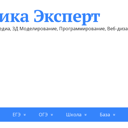
ка Эксперт
имедиа, 3Д Моделирование, Программирование, Веб-диз
ЕГЭ
ОГЭ
Школа
База