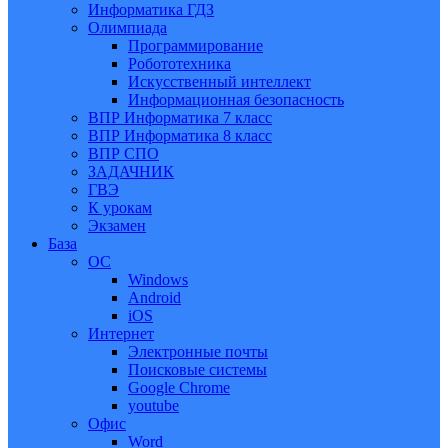
Информатика ГДЗ
Олимпиада
Программирование
Робототехника
Искусственный интеллект
Информационная безопасность
ВПР Информатика 7 класс
ВПР Информатика 8 класс
ВПР СПО
ЗАДАЧНИК
ГВЭ
К урокам
Экзамен
База
ОС
Windows
Android
iOS
Интернет
Электронные почты
Поисковые системы
Google Chrome
youtube
Офис
Word