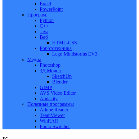
Excel
PowerPoint
Програм.
Python
C++
Java
Веб
HTML-CSS
Робототехника
Lego Mindstorms EV3
Медиа
Photoshop
3Д Модел.
SketchUp
Blender
GIMP
AVS Video Editor
Audacity
Полезные программы
Adobe Reader
TeamViewer
WinRAR
Punto Switcher