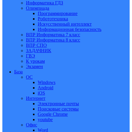
Информатика ГДЗ
Олимпиада
Программирование
Робототехника
Искусственный интеллект
Информационная безопасность
ВПР Информатика 7 класс
ВПР Информатика 8 класс
ВПР СПО
ЗАДАЧНИК
ГВЭ
К урокам
Экзамен
База
ОС
Windows
Android
iOS
Интернет
Электронные почты
Поисковые системы
Google Chrome
youtube
Офис
Word