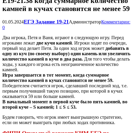
Е19-21.38 когда суммарное количество
камней в кучах становится не менее 59
ЕГЭ Задание 19-21
01.05.2024
Администратор
Комментарии:
0
Два игрока, Петя и Ваня, играют в следующую игру. Перед
игроками лежат
две кучи камней
. Игроки ходят по очереди,
первый ход делает Петя. За один ход игрок может
добавить в
одну из куч
(по своему выбору) один камень или увеличить
количество камней в куче в два раза.
Для того чтобы делать
ходы, у каждого игрока есть неограниченное количество
камней.
Игра завершается в тот момент, когда суммарное
количество камней в кучах становится не менее 59.
Победителем считается игрок, сделавший последний ход, т.е.
первым получивший такую позицию, при которой в кучах
оказывается 59 или больше камней.
В начальный момент в первой куче было пять камней, во
второй куче – S камней; 1 ≤ S ≤ 53.
Будем говорить, что игрок имеет выигрышную стратегию,
если он может выиграть при любых ходах противника.