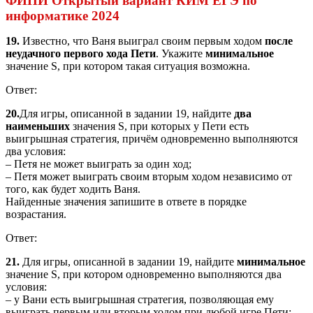
ФИПИ Открытый вариант
КИМ
ЕГЭ по
информатике 2024
19.
Известно, что Ваня выиграл своим первым ходом
после
неудачного первого хода Пети
. Укажите
минимальное
значение S, при котором такая ситуация возможна.
Ответ:
20.
Для игры, описанной в задании 19, найдите
два
наименьших
значения S, при которых у Пети есть
выигрышная стратегия, причём одновременно выполняются
два условия:
– Петя не может выиграть за один ход;
– Петя может выиграть своим вторым ходом независимо от
того, как будет ходить Ваня.
Найденные значения запишите в ответе в порядке
возрастания.
Ответ:
21.
Для игры, описанной в задании 19, найдите
минимальное
значение S, при котором одновременно выполняются два
условия:
– у Вани есть выигрышная стратегия, позволяющая ему
выиграть первым или вторым ходом при любой игре Пети;