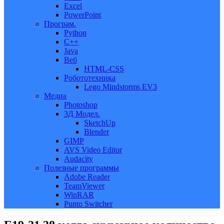
Excel
PowerPoint
Програм.
Python
C++
Java
Веб
HTML-CSS
Робототехника
Lego Mindstorms EV3
Медиа
Photoshop
3Д Модел.
SketchUp
Blender
GIMP
AVS Video Editor
Audacity
Полезные программы
Adobe Reader
TeamViewer
WinRAR
Punto Switcher