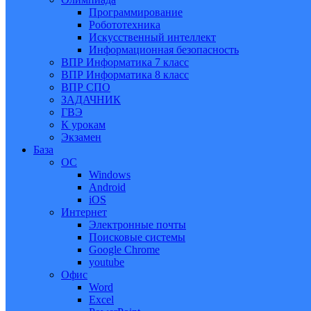
Программирование
Робототехника
Искусственный интеллект
Информационная безопасность
ВПР Информатика 7 класс
ВПР Информатика 8 класс
ВПР СПО
ЗАДАЧНИК
ГВЭ
К урокам
Экзамен
База
ОС
Windows
Android
iOS
Интернет
Электронные почты
Поисковые системы
Google Chrome
youtube
Офис
Word
Excel