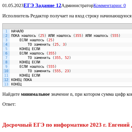
ЕГЭ Задание 12
01.05.2023
Администратор
Комментарии: 0
Исполнитель Редактор получает на вход строку начинающуюся н
1
НАЧАЛО
2
ПОКА
нашлось
(
25
)
ИЛИ
нашлось
(
355
)
ИЛИ
нашлось
(
555
)
3
ЕСЛИ
нашлось
(
25
)
4
ТО
заменить
(
25
,
3
)
5
КОНЕЦ
ЕСЛИ
6
ЕСЛИ
нашлось
(
355
)
7
ТО
заменить
(
355
,
52
)
8
КОНЕЦ
ЕСЛИ
9
ЕСЛИ
нашлось
(
555
)
10
ТО
заменить
(
555
,
23
)
11
КОНЕЦ
ЕСЛИ
12
КОНЕЦ
ПОКА
13
КОНЕЦ
Найдите
минимальное
значение n, при котором сумма цифр кон
Ответ:
Досрочный ЕГЭ по информатике 2023 г. Евгений