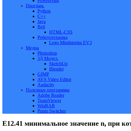
PowerPoint
Програм.
Python
C++
Java
Веб
HTML-CSS
Робототехника
Lego Mindstorms EV3
Медиа
Photoshop
3Д Модел.
SketchUp
Blender
GIMP
AVS Video Editor
Audacity
Полезные программы
Adobe Reader
TeamViewer
WinRAR
Punto Switcher
Е12.41 минимальное значение n, при ко