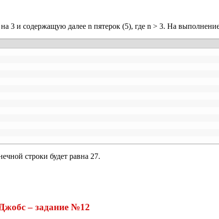
а 3 и содержащую далее n пятерок (5), где n > 3. На выполнени
ечной строки будет равна 27.
 Джобс – задание №12