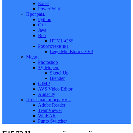
Excel
PowerPoint
Програм.
Python
C++
Java
Веб
HTML-CSS
Робототехника
Lego Mindstorms EV3
Медиа
Photoshop
3Д Модел.
SketchUp
Blender
GIMP
AVS Video Editor
Audacity
Полезные программы
Adobe Reader
TeamViewer
WinRAR
Punto Switcher