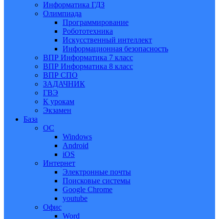
Информатика ГДЗ
Олимпиада
Программирование
Робототехника
Искусственный интеллект
Информационная безопасность
ВПР Информатика 7 класс
ВПР Информатика 8 класс
ВПР СПО
ЗАДАЧНИК
ГВЭ
К урокам
Экзамен
База
ОС
Windows
Android
iOS
Интернет
Электронные почты
Поисковые системы
Google Chrome
youtube
Офис
Word