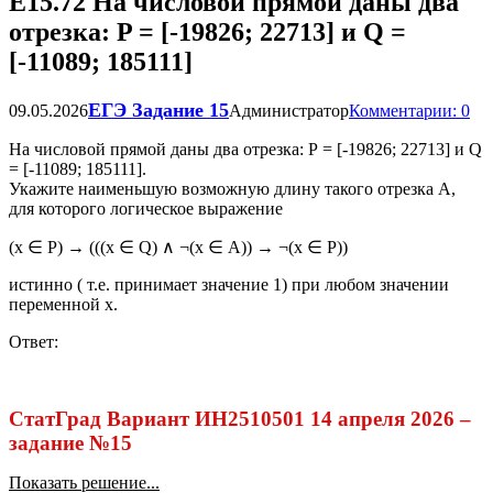
Е15.72 На числовой прямой даны два
отрезка: P = [-19826; 22713] и Q =
[-11089; 185111]
ЕГЭ Задание 15
09.05.2026
Администратор
Комментарии: 0
На числовой прямой даны два отрезка: P = [-19826; 22713] и Q
= [-11089; 185111].
Укажите наименьшую возможную длину такого отрезка А,
для которого логическое выражение
(х ∈ P) → (((х ∈ Q) ∧ ¬(х ∈ А)) → ¬(х ∈ Р))
истинно ( т.е. принимает значение 1) при любом значении
переменной х.
Ответ:
СтатГрад Вариант ИН2510501 14 апреля 2026 –
задание №15
Показать решение...