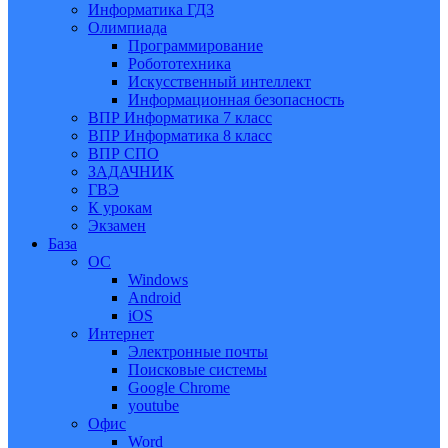
Информатика ГДЗ
Олимпиада
Программирование
Робототехника
Искусственный интеллект
Информационная безопасность
ВПР Информатика 7 класс
ВПР Информатика 8 класс
ВПР СПО
ЗАДАЧНИК
ГВЭ
К урокам
Экзамен
База
ОС
Windows
Android
iOS
Интернет
Электронные почты
Поисковые системы
Google Chrome
youtube
Офис
Word