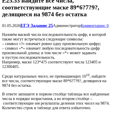
Е25.53 найдите все числа,
соответствующие маске 89*6?7?9?,
делящиеся на 9874 без остатка
ЕГЭ Задание 25
01.05.2026
Администратор
Комментарии: 0
Назовём маской числа последовательность цифр, в которой
также могут встречаться следующие символы:
– символ «?» означает ровно одну произвольную цифру;
– символ «*» означает любую последовательность цифр
произвольной длины; в том числе «*» может задавать
и пустую последовательность.
Например, маске 123*4?5 соответствуют числа 123405 и
12300405.
10
Среди натуральных чисел, не превышающих 10
, найдите
все числа, соответствующие маске 89*6?7?9?, делящиеся на
9874 без остатка.
В ответе запишите в первом столбце таблицы все найденные
числа в порядке возрастания, а во втором столбце –
соответствующие им результаты деления этих чисел на 9874.
Количество строк в таблице для ответа избыточно.