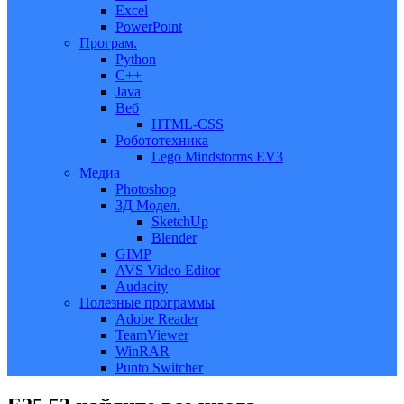
Excel
PowerPoint
Програм.
Python
C++
Java
Веб
HTML-CSS
Робототехника
Lego Mindstorms EV3
Медиа
Photoshop
3Д Модел.
SketchUp
Blender
GIMP
AVS Video Editor
Audacity
Полезные программы
Adobe Reader
TeamViewer
WinRAR
Punto Switcher