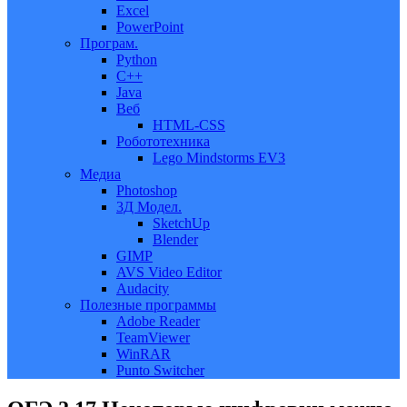
Excel
PowerPoint
Програм.
Python
C++
Java
Веб
HTML-CSS
Робототехника
Lego Mindstorms EV3
Медиа
Photoshop
3Д Модел.
SketchUp
Blender
GIMP
AVS Video Editor
Audacity
Полезные программы
Adobe Reader
TeamViewer
WinRAR
Punto Switcher