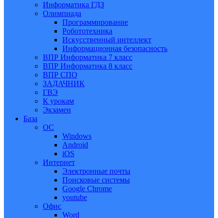
Информатика ГДЗ
Олимпиада
Программирование
Робототехника
Искусственный интеллект
Информационная безопасность
ВПР Информатика 7 класс
ВПР Информатика 8 класс
ВПР СПО
ЗАДАЧНИК
ГВЭ
К урокам
Экзамен
База
ОС
Windows
Android
iOS
Интернет
Электронные почты
Поисковые системы
Google Chrome
youtube
Офис
Word