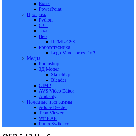
Excel
PowerPoint
Програм.
Python
C++
Java
Веб
HTML-CSS
Робототехника
Lego Mindstorms EV3
Медиа
Photoshop
3Д Модел.
SketchUp
Blender
GIMP
AVS Video Editor
Audacity
Полезные программы
Adobe Reader
TeamViewer
WinRAR
Punto Switcher