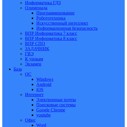
Информатика ГДЗ
Олимпиада
Программирование
Робототехника
Искусственный интеллект
Информационная безопасность
ВПР Информатика 7 класс
ВПР Информатика 8 класс
ВПР СПО
ЗАДАЧНИК
ГВЭ
К урокам
Экзамен
База
ОС
Windows
Android
iOS
Интернет
Электронные почты
Поисковые системы
Google Chrome
youtube
Офис
Word