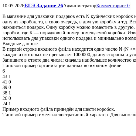
ЕГЭ Задание 26
10.05.2026
Администратор
Комментарии: 0
В магазине для упаковки подарков есть N кубических коробок
одну из коробок, та, в свою очередь, в другую коробку и т.д. 
находиться подарок. Одну коробку можно поместить в другую,
коробки, где К — порядковый номер помещаемой коробки. Изв
использовать для упаковки одного подарка и минимально возм
Входные данные
В первой строке входного файла находится одно число N (N <
каждое из которых не превышает 1000000; длину стороны и усл
Запишите в ответе два числа: сначала наибольшее количество
Типовой пример организации данных во входном файле
6
43 1
41 0
39 0
38 1
26 0
24 1
Пример входного файла приведён для шести коробок.
Типовой пример имеет иллюстративный характер. Для выполне