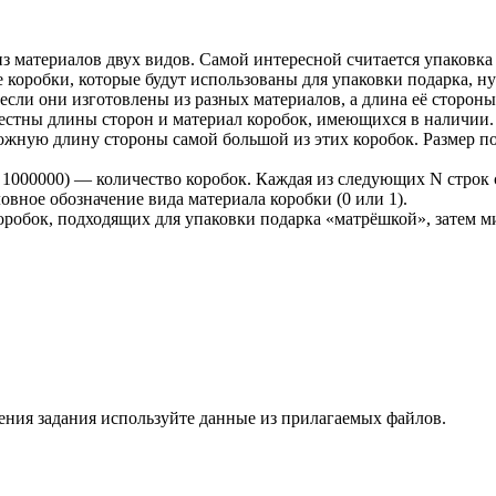
 из материалов двух видов. Самой интересной считается упаков
Все коробки, которые будут использованы для упаковки подарка, н
 если они изготовлены из разных материалов, а длина её сторо
естны длины сторон и материал коробок, имеющихся в наличии.
ожную длину стороны самой большой из этих коробок. Размер по
= 1000000) — количество коробок. Каждая из следующих N строк
овное обозначение вида материала коробки (0 или 1).
 коробок, подходящих для упаковки подарка «матрёшкой», зате
ния задания используйте данные из прилагаемых файлов.