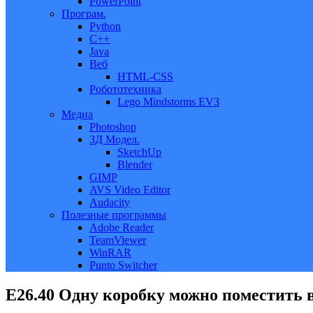
PowerPoint
Програм.
Python
C++
Java
Веб
HTML-CSS
Робототехника
Lego Mindstorms EV3
Медиа
Photoshop
3Д Модел.
SketchUp
Blender
GIMP
AVS Video Editor
Audacity
Полезные программы
Adobe Reader
TeamViewer
WinRAR
Punto Switcher
Е26.40 Одну коробку можно поместить в