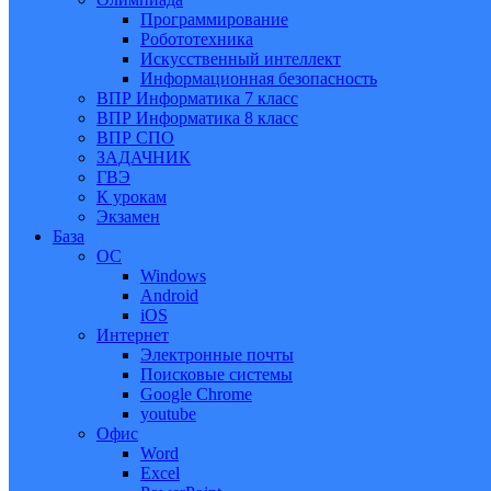
Программирование
Робототехника
Искусственный интеллект
Информационная безопасность
ВПР Информатика 7 класс
ВПР Информатика 8 класс
ВПР СПО
ЗАДАЧНИК
ГВЭ
К урокам
Экзамен
База
ОС
Windows
Android
iOS
Интернет
Электронные почты
Поисковые системы
Google Chrome
youtube
Офис
Word
Excel