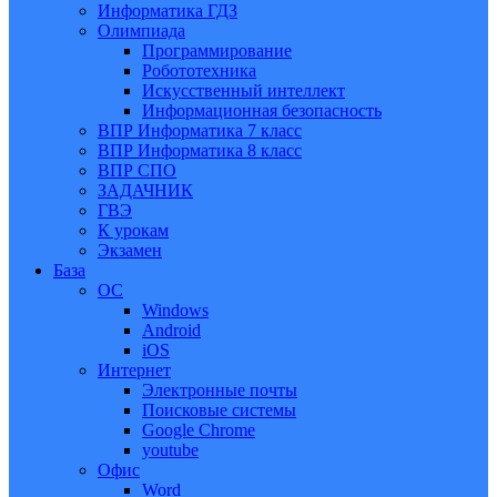
Информатика ГДЗ
Олимпиада
Программирование
Робототехника
Искусственный интеллект
Информационная безопасность
ВПР Информатика 7 класс
ВПР Информатика 8 класс
ВПР СПО
ЗАДАЧНИК
ГВЭ
К урокам
Экзамен
База
ОС
Windows
Android
iOS
Интернет
Электронные почты
Поисковые системы
Google Chrome
youtube
Офис
Word