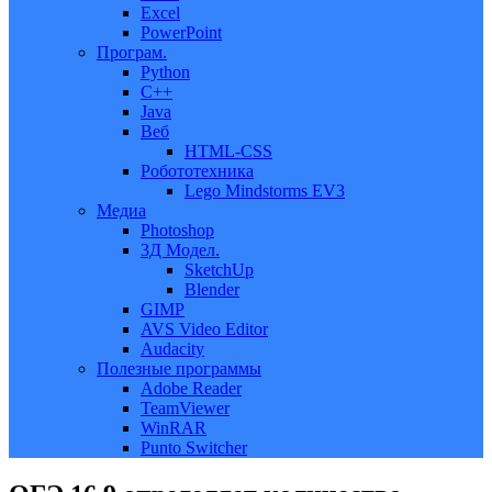
Excel
PowerPoint
Програм.
Python
C++
Java
Веб
HTML-CSS
Робототехника
Lego Mindstorms EV3
Медиа
Photoshop
3Д Модел.
SketchUp
Blender
GIMP
AVS Video Editor
Audacity
Полезные программы
Adobe Reader
TeamViewer
WinRAR
Punto Switcher