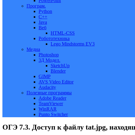
PowerPoint
Програм.
Python
C++
Java
Веб
HTML-CSS
Робототехника
Lego Mindstorms EV3
Медиа
Photoshop
3Д Модел.
SketchUp
Blender
GIMP
AVS Video Editor
Audacity
Полезные программы
Adobe Reader
TeamViewer
WinRAR
Punto Switcher
ОГЭ 7.3. Доступ к файлу tat.jpg, находя