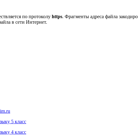
ествляется по протоколу
https
. Фрагменты адреса файла закодир
айла в сети Интернет.
im.ru
зыку 5 класс
зыку 4 класс