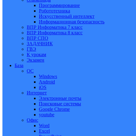
Программирование
Робототехника
Искусственный интеллект
Информационная безопасность
ВПР Информатика 7 класс
ВПР Информатика 8 класс
ВПР СПО
ЗАДАЧНИК
ГВЭ
К урокам
Экзамен
База
ОС
Windows
Android
iOS
Интернет
Электронные почты
Поисковые системы
Google Chrome
youtube
Офис
Word
Excel