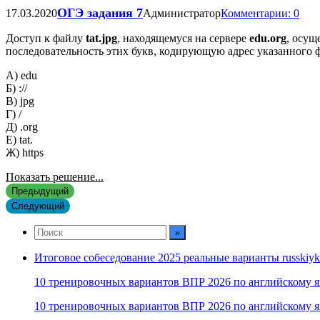
ОГЭ задания 7
17.03.2020
Администратор
Комментарии: 0
Доступ к файлу
tat
.jpg
, находящемуся на сервере
edu
.org
, осущ
последовательность этих букв, кодирующую адрес указанного ф
А) edu
Б) ://
В) jpg
Г) /
Д) .org
Е) tat.
Ж) https
Показать решение...
Предыдущий
Следующий
Итоговое собеседование 2025 реальные варианты russkiyk
10 тренировочных вариантов ВПР 2026 по английскому я
10 тренировочных вариантов ВПР 2026 по английскому я