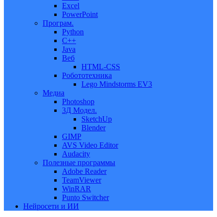
Excel
PowerPoint
Програм.
Python
C++
Java
Веб
HTML-CSS
Робототехника
Lego Mindstorms EV3
Медиа
Photoshop
3Д Модел.
SketchUp
Blender
GIMP
AVS Video Editor
Audacity
Полезные программы
Adobe Reader
TeamViewer
WinRAR
Punto Switcher
Нейросети и ИИ