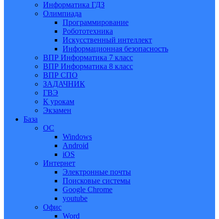
Информатика ГДЗ
Олимпиада
Программирование
Робототехника
Искусственный интеллект
Информационная безопасность
ВПР Информатика 7 класс
ВПР Информатика 8 класс
ВПР СПО
ЗАДАЧНИК
ГВЭ
К урокам
Экзамен
База
ОС
Windows
Android
iOS
Интернет
Электронные почты
Поисковые системы
Google Chrome
youtube
Офис
Word