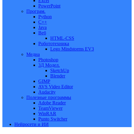
Excel
PowerPoint
Програм.
Python
C++
Java
Веб
HTML-CSS
Робототехника
Lego Mindstorms EV3
Медиа
Photoshop
3Д Модел.
SketchUp
Blender
GIMP
AVS Video Editor
Audacity
Полезные программы
Adobe Reader
TeamViewer
WinRAR
Punto Switcher
Нейросети и ИИ