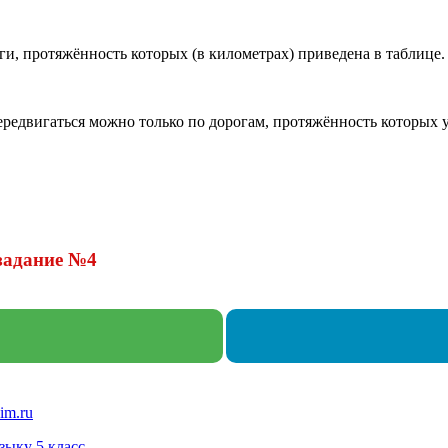
и, протяжённость которых (в километрах) приведена в таблице.
редвигаться можно только по дорогам, протяжённость которых у
задание №
4
im.ru
зыку 5 класс