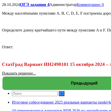
ОГЭ задания 4
28.10.2024
Администратор
Комментарии: 0
Между населёнными пунктами A, B, C, D, E, F построены дорог
Определите длину кратчайшего пути между пунктами A и F. Пе
Ответ:
СтатГрад Вариант ИН2490101 15 октября 2024 – 
Показать решение...
Предыдущий
Итоговое собеседование 2025 реальные варианты russkiyk
10 тренировочных вариантов ВПР 2026 по английскому я