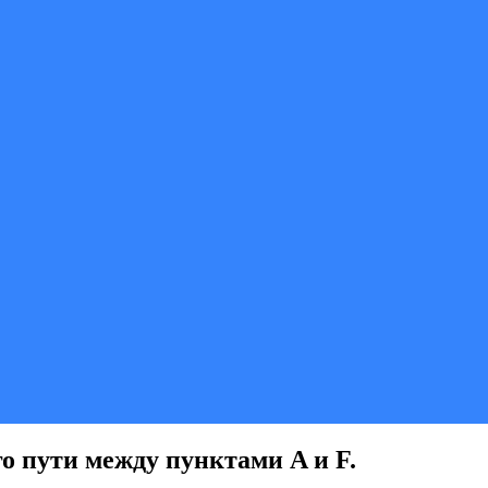
о пути между пунктами A и F.