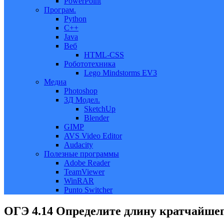
PowerPoint
Програм.
Python
C++
Java
Веб
HTML-CSS
Робототехника
Lego Mindstorms EV3
Медиа
Photoshop
3Д Модел.
SketchUp
Blender
GIMP
AVS Video Editor
Audacity
Полезные программы
Adobe Reader
TeamViewer
WinRAR
Punto Switcher
ОГЭ 4.14 Определите длину кратчайшег