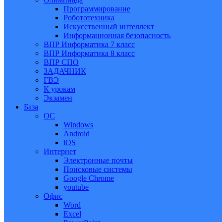
Программирование
Робототехника
Искусственный интеллект
Информационная безопасность
ВПР Информатика 7 класс
ВПР Информатика 8 класс
ВПР СПО
ЗАДАЧНИК
ГВЭ
К урокам
Экзамен
База
ОС
Windows
Android
iOS
Интернет
Электронные почты
Поисковые системы
Google Chrome
youtube
Офис
Word
Excel