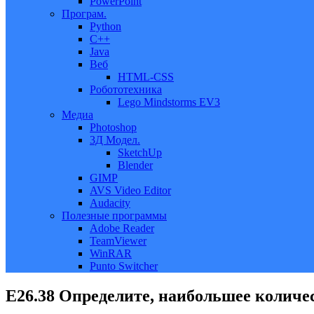
PowerPoint
Програм.
Python
C++
Java
Веб
HTML-CSS
Робототехника
Lego Mindstorms EV3
Медиа
Photoshop
3Д Модел.
SketchUp
Blender
GIMP
AVS Video Editor
Audacity
Полезные программы
Adobe Reader
TeamViewer
WinRAR
Punto Switcher
Е26.38 Определите, наибольшее колич