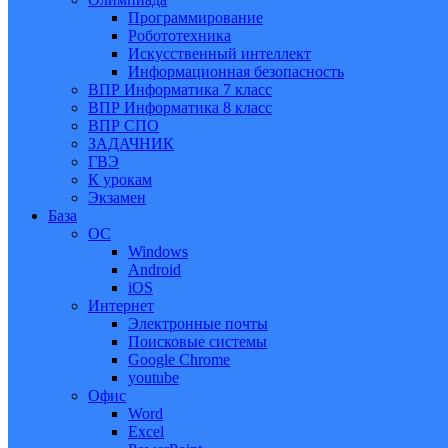
Программирование
Робототехника
Искусственный интеллект
Информационная безопасность
ВПР Информатика 7 класс
ВПР Информатика 8 класс
ВПР СПО
ЗАДАЧНИК
ГВЭ
К урокам
Экзамен
База
ОС
Windows
Android
iOS
Интернет
Электронные почты
Поисковые системы
Google Chrome
youtube
Офис
Word
Excel