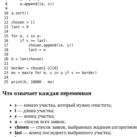
8
a
.
append
(
(
e
,
s
)
)
9
10
a
.
sort
(
)
11
12
chosen
=
[
]
13
last
=
0
14
15
for
e
,
s
in
a
:
16
if
s
>=
last
:
17
chosen
.
append
(
(
e
,
s
)
)
18
last
=
e
19
20
k
=
len
(
chosen
)
21
22
border
=
chosen
[
-
2
]
[
0
]
23
mx
=
max
(
e
for
e
,
s
in
a
if
s
>=
border
)
24
25
print
(
k
,
10000
-
mx
)
Что означает каждая переменная
s
— начало участка, который нужно очистить;
l
— длина участка;
e
— конец участка;
a
— список всех заявок;
chosen
— список заявок, выбранных жадным алгоритмом
last
— конец последнего выбранного участка;