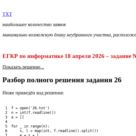
TXT
наибольшее количество заявок
минимально возможную длину неубранного участка, расположе
ЕГКР по информатике 18 апреля 2026 – задание 
Показать решение...
Разбор полного решения задания 26
Ниже приведён код решения:
1
f
=
open
(
'26.txt'
)
2
n
=
int
(
f
.
readline
(
)
)
3
a
=
[
]
4
5
for
_
in
range
(
n
)
:
6
s
,
l
=
map
(
int
,
f
.
readline
(
)
.
split
(
)
)
7
e
=
s
+
l