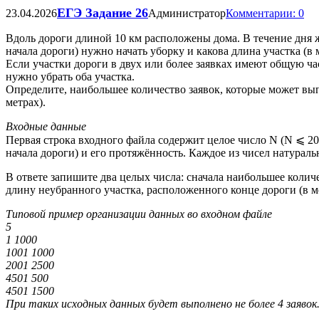
ЕГЭ Задание 26
23.04.2026
Администратор
Комментарии: 0
Вдоль дороги длиной 10 км расположены дома. В течение дня ж
начала дороги) нужно начать уборку и какова длина участка (в 
Если участки дороги в двух или более заявках имеют общую час
нужно убрать оба участка.
Определите, наибольшее количество заявок, которые может вы
метрах).
Входные данные
Первая строка входного файла содержит целое число N (N ⩽ 20
начала дороги) и его протяжённость. Каждое из чисел натуральн
В ответе запишите два целых числа: сначала наибольшее коли
длину неубранного участка, расположенного конце дороги (в м
Типовой пример организации данных во входном файле
5
1 1000
1001 1000
2001 2500
4501 500
4501 1500
При таких исходных данных будет выполнено не более 4 заявок. 