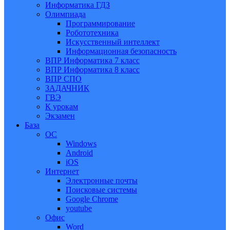
Информатика ГДЗ
Олимпиада
Программирование
Робототехника
Искусственный интеллект
Информационная безопасность
ВПР Информатика 7 класс
ВПР Информатика 8 класс
ВПР СПО
ЗАДАЧНИК
ГВЭ
К урокам
Экзамен
База
ОС
Windows
Android
iOS
Интернет
Электронные почты
Поисковые системы
Google Chrome
youtube
Офис
Word