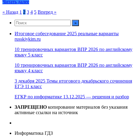
Читать далее
Пагинация
« Назад
1
2
3
4
5
Вперед »
записей
Итоговое собеседование 2025 реальные варианты
russkiykim.ru
10 тренировочных вариантов ВПР 2026 по английскому
языку 5 класс
10 тренировочных вариантов ВПР 2026 по английскому
языку 4 класс
3 декабря 2025 Темы итогового декабрьского сочинения
ЕГЭ 11 класс
ЕГКР по информатике 13.12.2025 — решения и разбор
ЗАПРЕЩЕНО
копирование материалов без указания
активные ссылки на источник
Информатика ГДЗ