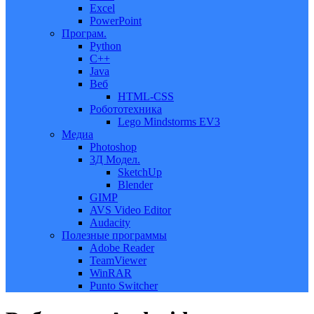
Excel
PowerPoint
Програм.
Python
C++
Java
Веб
HTML-CSS
Робототехника
Lego Mindstorms EV3
Медиа
Photoshop
3Д Модел.
SketchUp
Blender
GIMP
AVS Video Editor
Audacity
Полезные программы
Adobe Reader
TeamViewer
WinRAR
Punto Switcher