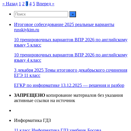
Пагинация
« Назад
1
2
3
4
5
Вперед »
записей
Итоговое собеседование 2025 реальные варианты
russkiykim.ru
10 тренировочных вариантов ВПР 2026 по английскому
языку 5 класс
10 тренировочных вариантов ВПР 2026 по английскому
языку 4 класс
3 декабря 2025 Темы итогового декабрьского сочинения
ЕГЭ 11 класс
ЕГКР по информатике 13.12.2025 — решения и разбор
ЗАПРЕЩЕНО
копирование материалов без указания
активные ссылки на источник
Информатика ГДЗ
11 класс Информатика ГДЗ учебник Босова