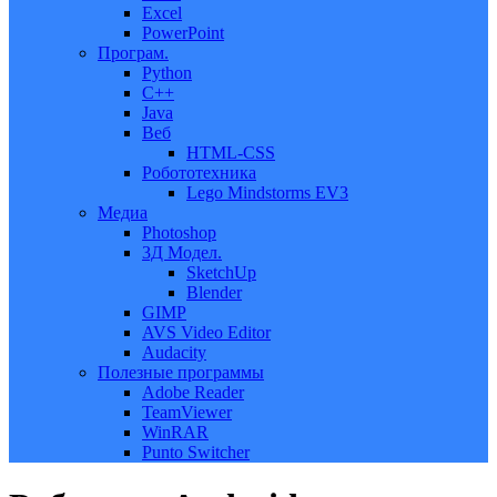
Excel
PowerPoint
Програм.
Python
C++
Java
Веб
HTML-CSS
Робототехника
Lego Mindstorms EV3
Медиа
Photoshop
3Д Модел.
SketchUp
Blender
GIMP
AVS Video Editor
Audacity
Полезные программы
Adobe Reader
TeamViewer
WinRAR
Punto Switcher