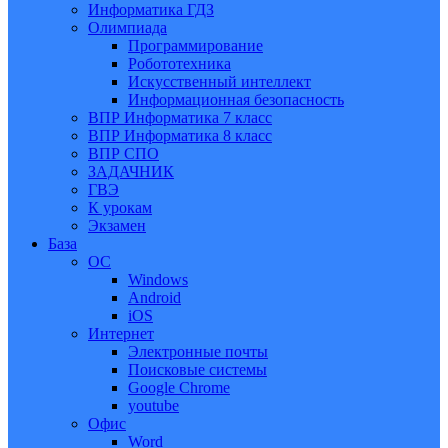
Информатика ГДЗ
Олимпиада
Программирование
Робототехника
Искусственный интеллект
Информационная безопасность
ВПР Информатика 7 класс
ВПР Информатика 8 класс
ВПР СПО
ЗАДАЧНИК
ГВЭ
К урокам
Экзамен
База
ОС
Windows
Android
iOS
Интернет
Электронные почты
Поисковые системы
Google Chrome
youtube
Офис
Word