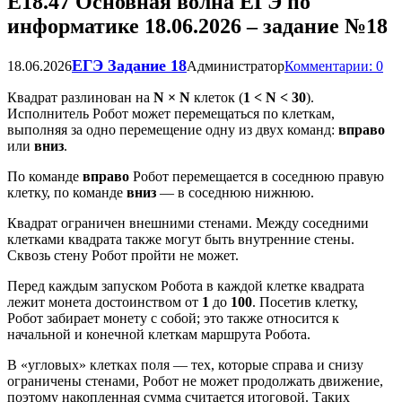
Е18.47 Основная волна ЕГЭ по
информатике 18.06.2026 – задание №18
ЕГЭ Задание 18
18.06.2026
Администратор
Комментарии: 0
Квадрат разлинован на
N × N
клеток (
1 < N < 30
).
Исполнитель Робот может перемещаться по клеткам,
выполняя за одно перемещение одну из двух команд:
вправо
или
вниз
.
По команде
вправо
Робот перемещается в соседнюю правую
клетку, по команде
вниз
— в соседнюю нижнюю.
Квадрат ограничен внешними стенами. Между соседними
клетками квадрата также могут быть внутренние стены.
Сквозь стену Робот пройти не может.
Перед каждым запуском Робота в каждой клетке квадрата
лежит монета достоинством от
1
до
100
. Посетив клетку,
Робот забирает монету с собой; это также относится к
начальной и конечной клеткам маршрута Робота.
В «угловых» клетках поля — тех, которые справа и снизу
ограничены стенами, Робот не может продолжать движение,
поэтому накопленная сумма считается итоговой. Таких