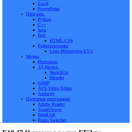
Excel
PowerPoint
Програм.
Python
C++
Java
Веб
HTML-CSS
Робототехника
Lego Mindstorms EV3
Медиа
Photoshop
3Д Модел.
SketchUp
Blender
GIMP
AVS Video Editor
Audacity
Полезные программы
Adobe Reader
TeamViewer
WinRAR
Punto Switcher