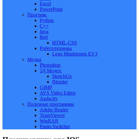
Excel
PowerPoint
Програм.
Python
C++
Java
Веб
HTML-CSS
Робототехника
Lego Mindstorms EV3
Медиа
Photoshop
3Д Модел.
SketchUp
Blender
GIMP
AVS Video Editor
Audacity
Полезные программы
Adobe Reader
TeamViewer
WinRAR
Punto Switcher