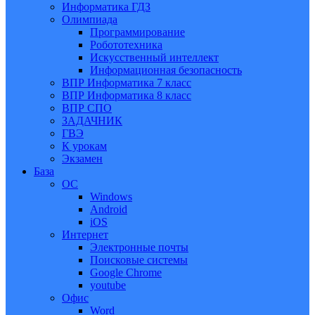
Информатика ГДЗ
Олимпиада
Программирование
Робототехника
Искусственный интеллект
Информационная безопасность
ВПР Информатика 7 класс
ВПР Информатика 8 класс
ВПР СПО
ЗАДАЧНИК
ГВЭ
К урокам
Экзамен
База
ОС
Windows
Android
iOS
Интернет
Электронные почты
Поисковые системы
Google Chrome
youtube
Офис
Word