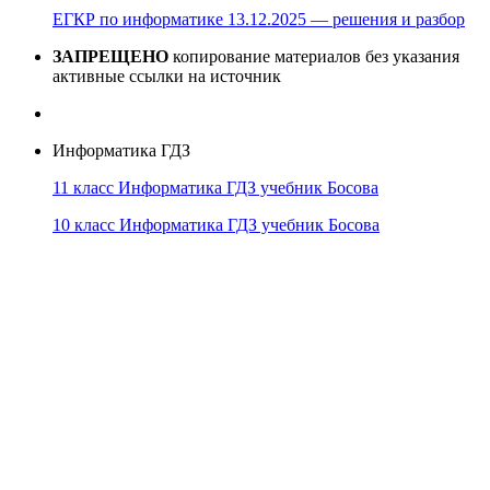
ЕГКР по информатике 13.12.2025 — решения и разбор
ЗАПРЕЩЕНО
копирование материалов без указания
активные ссылки на источник
Информатика ГДЗ
11 класс Информатика ГДЗ учебник Босова
10 класс Информатика ГДЗ учебник Босова
10 класс Информатика ГДЗ учебник Поляков
9 класс Информатика ГДЗ учебник Босова
8 класс Информатика ГДЗ учебник Поляков
7 класс Информатика ГДЗ учебник Поляков
Информатика Эксперт
© 2026
Тема от
WP Puzzle
➤