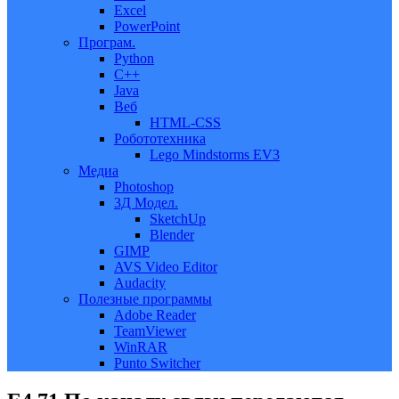
Excel
PowerPoint
Програм.
Python
C++
Java
Веб
HTML-CSS
Робототехника
Lego Mindstorms EV3
Медиа
Photoshop
3Д Модел.
SketchUp
Blender
GIMP
AVS Video Editor
Audacity
Полезные программы
Adobe Reader
TeamViewer
WinRAR
Punto Switcher