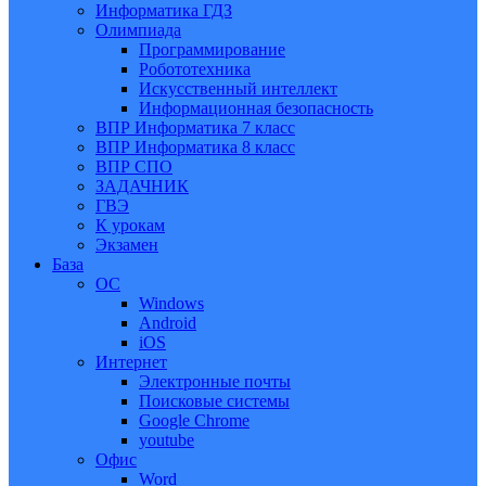
Информатика ГДЗ
Олимпиада
Программирование
Робототехника
Искусственный интеллект
Информационная безопасность
ВПР Информатика 7 класс
ВПР Информатика 8 класс
ВПР СПО
ЗАДАЧНИК
ГВЭ
К урокам
Экзамен
База
ОС
Windows
Android
iOS
Интернет
Электронные почты
Поисковые системы
Google Chrome
youtube
Офис
Word