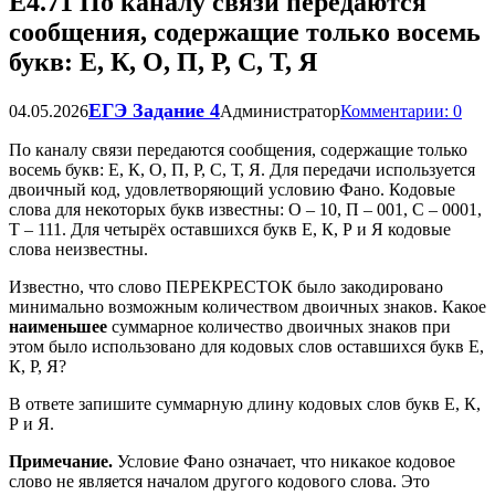
Е4.71 По каналу связи передаются
сообщения, содержащие только восемь
букв: Е, К, О, П, Р, С, Т, Я
ЕГЭ Задание 4
04.05.2026
Администратор
Комментарии: 0
По каналу связи передаются сообщения, содержащие только
восемь букв: Е, К, О, П, Р, С, Т, Я. Для передачи используется
двоичный код, удовлетворяющий условию Фано. Кодовые
слова для некоторых букв известны: О – 10, П – 001, С – 0001,
Т – 111. Для четырёх оставшихся букв Е, К, Р и Я кодовые
слова неизвестны.
Известно, что слово ПЕРЕКРЕСТОК было закодировано
минимально возможным количеством двоичных знаков. Какое
наименьшее
суммарное количество двоичных знаков при
этом было использовано для кодовых слов оставшихся букв Е,
К, Р, Я?
В ответе запишите суммарную длину кодовых слов букв Е, К,
Р и Я.
Примечание.
Условие Фано означает, что никакое кодовое
слово не является началом другого кодового слова. Это