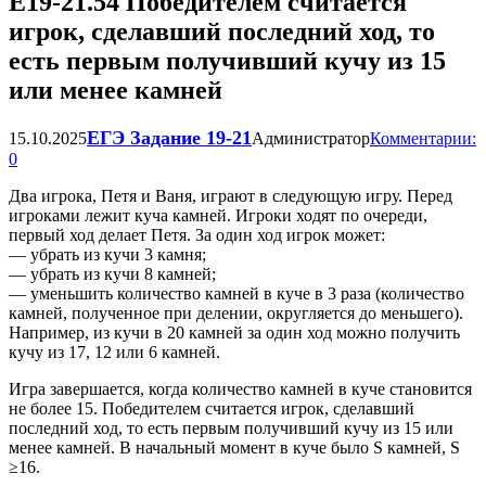
Е19-21.54 Победителем считается
игрок, сделавший последний ход, то
есть первым получивший кучу из 15
или менее камней
ЕГЭ Задание 19-21
15.10.2025
Администратор
Комментарии:
0
Два игрока, Петя и Ваня, играют в следующую игру. Перед
игроками лежит куча камней. Игроки ходят по очереди,
первый ход делает Петя. За один ход игрок может:
— убрать из кучи 3 камня;
— убрать из кучи 8 камней;
— уменьшить количество камней в куче в 3 раза (количество
камней, полученное при делении, округляется до меньшего).
Например, из кучи в 20 камней за один ход можно получить
кучу из 17, 12 или 6 камней.
Игра завершается, когда количество камней в куче становится
не более 15. Победителем считается игрок, сделавший
последний ход, то есть первым получивший кучу из 15 или
менее камней. В начальный момент в куче было S камней, S
≥16.