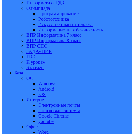
Информатика ГДЗ
Олимпиада
Программирование
Робототехника
Искусственный интеллект
Информационная безопасность
ВПР Информатика 7 класс
ВПР Информатика 8 класс
ВПР СПО
ЗАДАЧНИК
ГВЭ
К урокам
Экзамен
База
ОС
Windows
Android
iOS
Интернет
Электронные почты
Поисковые системы
Google Chrome
youtube
Офис
Word