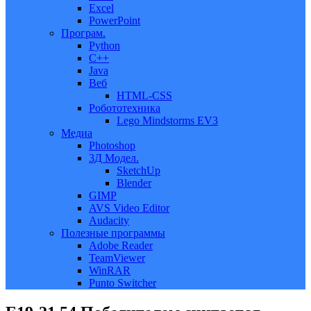
Excel
PowerPoint
Програм.
Python
C++
Java
Веб
HTML-CSS
Робототехника
Lego Mindstorms EV3
Медиа
Photoshop
3Д Модел.
SketchUp
Blender
GIMP
AVS Video Editor
Audacity
Полезные программы
Adobe Reader
TeamViewer
WinRAR
Punto Switcher