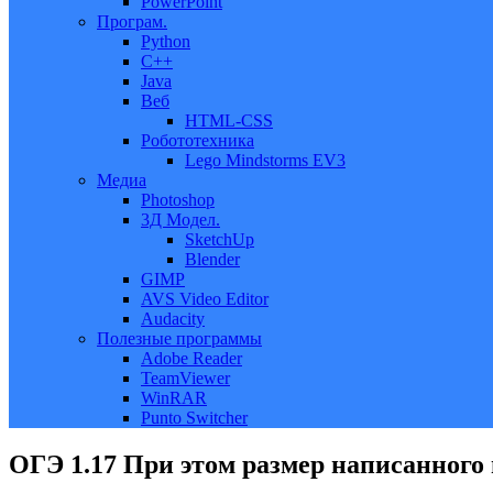
PowerPoint
Програм.
Python
C++
Java
Веб
HTML-CSS
Робототехника
Lego Mindstorms EV3
Медиа
Photoshop
3Д Модел.
SketchUp
Blender
GIMP
AVS Video Editor
Audacity
Полезные программы
Adobe Reader
TeamViewer
WinRAR
Punto Switcher
ОГЭ 1.17 При этом размер написанного 