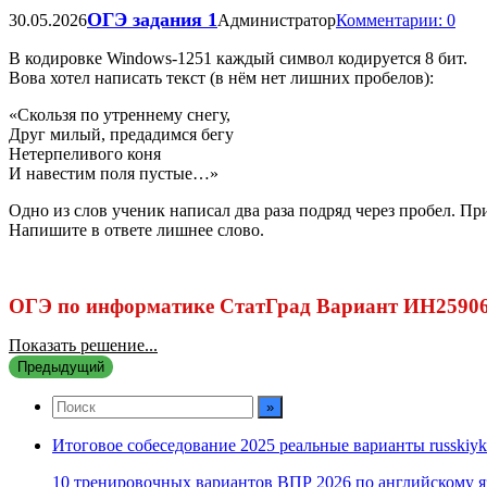
ОГЭ задания 1
30.05.2026
Администратор
Комментарии: 0
В кодировке Windows-1251 каждый символ кодируется 8 бит.
Вова хотел написать текст (в нём нет лишних пробелов):
«Скользя по утреннему снегу,
Друг милый, предадимся бегу
Нетерпеливого коня
И навестим поля пустые…»
Одно из слов ученик написал два раза подряд через пробел. П
Напишите в ответе лишнее слово.
ОГЭ по информатике СтатГрад Вариант ИН259060
Показать решение...
Предыдущий
Итоговое собеседование 2025 реальные варианты russkiyk
10 тренировочных вариантов ВПР 2026 по английскому я