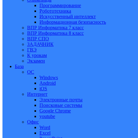
Программирование
Робототехника
Искусственный интеллект
Информационная безопасность
ВПР Информатика 7 класс
ВПР Информатика 8 класс
ВПР СПО
ЗАДАЧНИК
ГВЭ
К урокам
Экзамен
База
ОС
Windows
Android
iOS
Интернет
Электронные почты
Поисковые системы
Google Chrome
youtube
Офис
Word
Excel