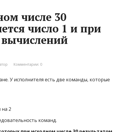
ном числе 30
ется число 1 и при
 вычислений
атор
Комментарии: 0
ане. У исполнителя есть две команды, которые
 на 2
едовательность команд.
которых при исходном числе 30 результатом