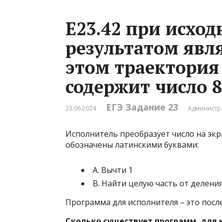
Е23.42 при исход
результатом явля
этом траектория
содержит число 8
ЕГЭ Задание 23
23.06.2024
Администр
Исполнитель преобразует число на экр
обозначены латинскими буквами:
А. Вычти 1
В. Найти целую часть от деления
Программа для исполнителя – это посл
Сколько существует программ, для 