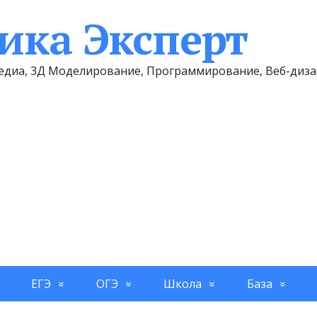
ка Эксперт
имедиа, 3Д Моделирование, Программирование, Веб-диз
ЕГЭ
ОГЭ
Школа
База