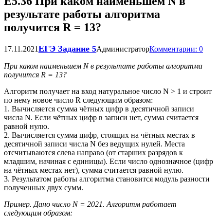
Е5.36 При каком наименьшем N в
результате работы алгоритма
получится R = 13?
ЕГЭ Задание 5
17.11.2021
Администратор
Комментарии: 0
При каком наименьшем N в результате работы алгоритма
получится R = 13?
Алгоритм получает на вход натуральное число N > 1 и строит
по нему новое число R следующим образом:
1. Вычисляется сумма чётных цифр в десятичной записи
числа N. Если чётных цифр в записи нет, сумма считается
равной нулю.
2. Вычисляется сумма цифр, стоящих на чётных местах в
десятичной записи числа N без ведущих нулей. Места
отсчитываются слева направо (от старших разрядов к
младшим, начиная с единицы). Если число однозначное (цифр
на чётных местах нет), сумма считается равной нулю.
3. Результатом работы алгоритма становится модуль разности
полученных двух сумм.
Пример. Дано число N = 2021. Алгоритм работает
следующим образом: