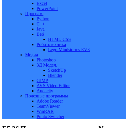
Excel
PowerPoint
Програм.
Python
C++
Java
Веб
HTML-CSS
Робототехника
Lego Mindstorms EV3
Медиа
Photoshop
3Д Модел.
SketchUp
Blender
GIMP
AVS Video Editor
Audacity
Полезные программы
Adobe Reader
TeamViewer
WinRAR
Punto Switcher