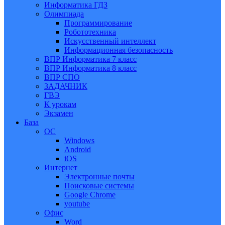
Информатика ГДЗ
Олимпиада
Программирование
Робототехника
Искусственный интеллект
Информационная безопасность
ВПР Информатика 7 класс
ВПР Информатика 8 класс
ВПР СПО
ЗАДАЧНИК
ГВЭ
К урокам
Экзамен
База
ОС
Windows
Android
iOS
Интернет
Электронные почты
Поисковые системы
Google Chrome
youtube
Офис
Word