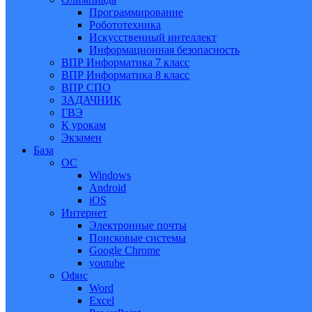
Программирование
Робототехника
Искусственный интеллект
Информационная безопасность
ВПР Информатика 7 класс
ВПР Информатика 8 класс
ВПР СПО
ЗАДАЧНИК
ГВЭ
К урокам
Экзамен
База
ОС
Windows
Android
iOS
Интернет
Электронные почты
Поисковые системы
Google Chrome
youtube
Офис
Word
Excel