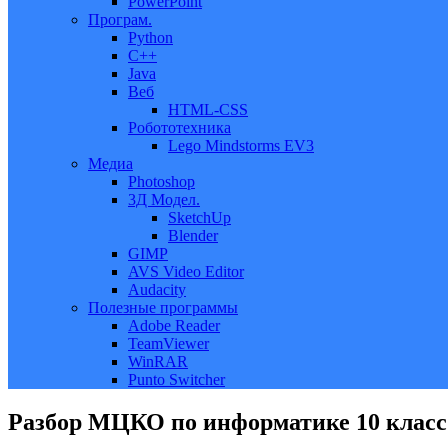
PowerPoint
Програм.
Python
C++
Java
Веб
HTML-CSS
Робототехника
Lego Mindstorms EV3
Медиа
Photoshop
3Д Модел.
SketchUp
Blender
GIMP
AVS Video Editor
Audacity
Полезные программы
Adobe Reader
TeamViewer
WinRAR
Punto Switcher
Разбор МЦКО по информатике 10 класс 