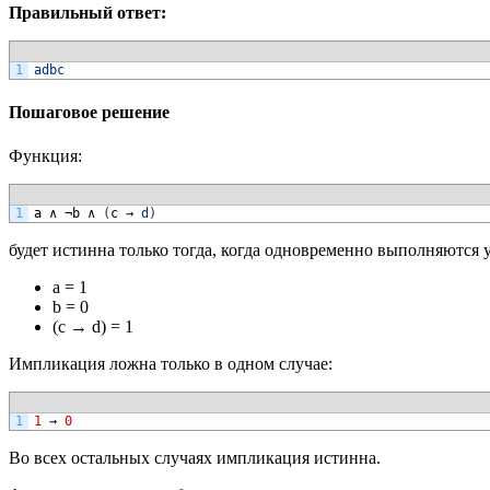
Правильный ответ:
1
adbc
Пошаговое решение
Функция:
1
a
∧
¬
b
∧
(
c
→
d
)
будет истинна только тогда, когда одновременно выполняются 
a = 1
b = 0
(c → d) = 1
Импликация ложна только в одном случае:
1
1
→
0
Во всех остальных случаях импликация истинна.