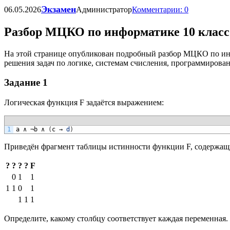
Экзамен
06.05.2026
Администратор
Комментарии: 0
Разбор МЦКО по информатике 10 класс
На этой странице опубликован подробный разбор МЦКО по инфо
решения задач по логике, системам счисления, программиров
Задание 1
Логическая функция F задаётся выражением:
1
a
∧
¬
b
∧
(
c
→
d
)
Приведён фрагмент таблицы истинности функции F, содержащ
?
?
?
?
F
0
1
1
1
1
0
1
1
1
1
Определите, какому столбцу соответствует каждая переменная.