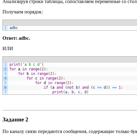
Анализируя строки таблицы, сопоставляем переменные со сто
Получаем порядок:
1
adbc
Ответ: adbc.
ИЛИ
1
print
(
'a b c d'
)
2
for
a
in
range
(
2
)
:
3
for
b
in
range
(
2
)
:
4
for
c
in
range
(
2
)
:
5
for
d
in
range
(
2
)
:
6
if
(
a
and
(
not
b
)
and
(
c
<=
d
)
)
==
1
:
7
print
(
a
,
b
,
c
,
d
)
Задание 2
По каналу связи передаются сообщения, содержащие только бу