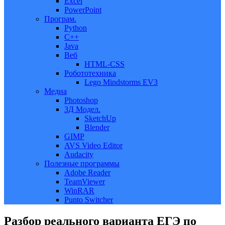
Excel
PowerPoint
Програм.
Python
C++
Java
Веб
HTML-CSS
Робототехника
Lego Mindstorms EV3
Медиа
Photoshop
3Д Модел.
SketchUp
Blender
GIMP
AVS Video Editor
Audacity
Полезные программы
Adobe Reader
TeamViewer
WinRAR
Punto Switcher
Разбор реального варианта ЕГЭ по