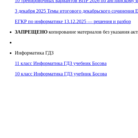
10 тренировочных вариантов ВПР 2026 по английскому я
3 декабря 2025 Темы итогового декабрьского сочинения Е
ЕГКР по информатике 13.12.2025 — решения и разбор
ЗАПРЕЩЕНО
копирование материалов без указания ак
Информатика ГДЗ
11 класс Информатика ГДЗ учебник Босова
10 класс Информатика ГДЗ учебник Босова
10 класс Информатика ГДЗ учебник Поляков
9 класс Информатика ГДЗ учебник Босова
8 класс Информатика ГДЗ учебник Поляков
7 класс Информатика ГДЗ учебник Поляков
Информатика Эксперт
© 2026
Тема от
WP Puzzle