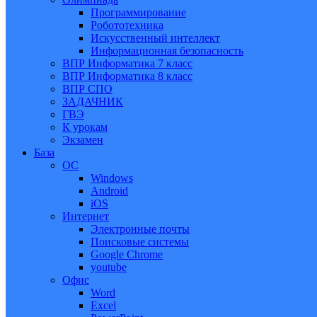
Программирование
Робототехника
Искусственный интеллект
Информационная безопасность
ВПР Информатика 7 класс
ВПР Информатика 8 класс
ВПР СПО
ЗАДАЧНИК
ГВЭ
К урокам
Экзамен
База
ОС
Windows
Android
iOS
Интернет
Электронные почты
Поисковые системы
Google Chrome
youtube
Офис
Word
Excel