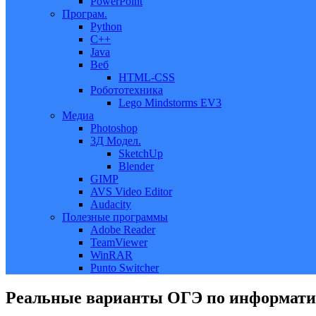
PowerPoint
Програм.
Python
C++
Java
Веб
HTML-CSS
Робототехника
Lego Mindstorms EV3
Медиа
Photoshop
3Д Модел.
SketchUp
Blender
GIMP
AVS Video Editor
Audacity
Полезные программы
Adobe Reader
TeamViewer
WinRAR
Punto Switcher
Реальные варианты ОГЭ по информати