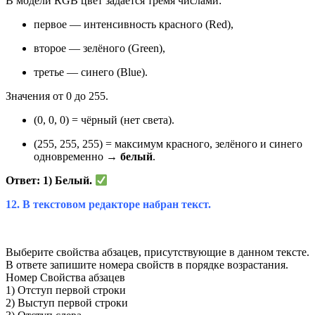
В модели RGB цвет задаётся тремя числами:
первое — интенсивность красного (Red),
второе — зелёного (Green),
третье — синего (Blue).
Значения от 0 до 255.
(0, 0, 0) = чёрный (нет света).
(255, 255, 255) = максимум красного, зелёного и синего
одновременно →
белый
.
Ответ: 1) Белый.
12.
В текстовом редакторе набран текст.
Выберите свойства абзацев, присутствующие в данном тексте.
В ответе запишите номера свойств в порядке возрастания.
Номер Свойства абзацев
1) Отступ первой строки
2) Выступ первой строки