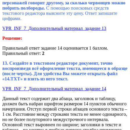
персонажей говорит другому, за сколько червонцев можно
побрить полбороды.
С помощью поисковых средств
текстового редактора выясните эту цену. Ответ запишите
цифрами.
VPR_INF_7_Дополнительный материал_задание 13
Решение:
Правильный ответ задание 14 оценивается 1 баллом.
Правильный ответ:
2
13. Создайте в текстовом редакторе документ, точно
воспроизведя всё оформление текста, имеющееся в образце
(после черты). Для удобства Вы можете открыть файл
«14.TXT» и взять из него текст.
VPR_INF_7_Дополнительный материал_задание 14
Данный текст содержит два абзаца, заголовок и таблицу,
должен быть набран шрифтом размером 14 пунктов обычного
начертания. Отступ первой строки абзацев основного текста –
1 см. Расстояние между строками текста не менее одинарного,
но не более полуторного междустрочного интервала.
Основной текст выровнен по ширине; заголовки в тексте и
таблице – по центру; в ячейках первого столбца применено