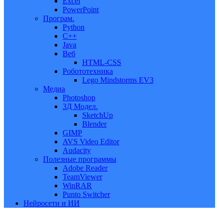
Excel
PowerPoint
Програм.
Python
C++
Java
Веб
HTML-CSS
Робототехника
Lego Mindstorms EV3
Медиа
Photoshop
3Д Модел.
SketchUp
Blender
GIMP
AVS Video Editor
Audacity
Полезные программы
Adobe Reader
TeamViewer
WinRAR
Punto Switcher
Нейросети и ИИ