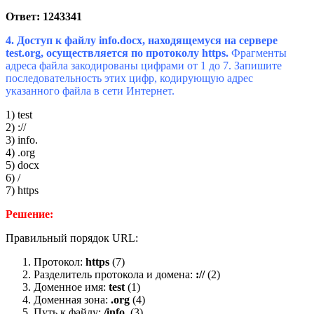
Ответ: 1243341
4. Доступ к файлу info.docx, находящемуся на сервере
test.org, осуществляется по протоколу https.
Фрагменты
адреса файла закодированы цифрами от 1 до 7. Запишите
последовательность этих цифр, кодирующую адрес
указанного файла в сети Интернет.
1) test
2) ://
3) info.
4) .org
5) docx
6) /
7) https
Решение:
Правильный порядок URL:
Протокол:
https
(7)
Разделитель протокола и домена:
://
(2)
Доменное имя:
test
(1)
Доменная зона:
.org
(4)
Путь к файлу:
/info.
(3)