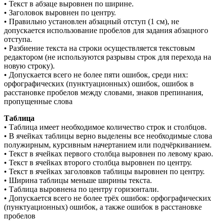
• Текст в абзаце выровнен по ширине.
• Заголовок выровнен по центру.
• Правильно установлен абзацный отступ (1 см), не
допускается использование пробелов для задания абзацного
отступа.
• Разбиение текста на строки осуществляется текстовым
редактором (не используются разрывы строк для перехода на
новую строку).
• Допускается всего не более пяти ошибок, среди них:
орфографических (пунктуационных) ошибок, ошибок в
расстановке пробелов между словами, знаков препинания,
пропущенные слова
Таблица
• Таблица имеет необходимое количество строк и столбцов.
• В ячейках таблицы верно выделены все необходимые слова
полужирным, курсивным начертанием или подчёркиванием.
• Текст в ячейках первого столбца выровнен по левому краю.
• Текст в ячейках второго столбца выровнен по центру.
• Текст в ячейках заголовков таблицы выровнен по центру.
• Ширина таблицы меньше ширины текста.
• Таблица выровнена по центру горизонтали.
• Допускается всего не более трёх ошибок: орфографических
(пунктуационных) ошибок, а также ошибок в расстановке
пробелов