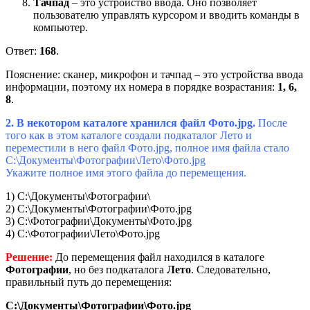
Тачпад
– это устройство ввода. Оно позволяет
пользователю управлять курсором и вводить команды в
компьютер.
Ответ:
168
.
Пояснение: сканер, микрофон и тачпад – это устройства ввода
информации, поэтому их номера в порядке возрастания:
1, 6,
8
.
2. В некотором каталоге хранился файл Фото.jpg.
После
того как в этом каталоге создали подкаталог Лето и
переместили в него файл Фото.jpg, полное имя файла стало
C:\Документы\Фотографии\Лето\Фото.jpg
Укажите полное имя этого файла до перемещения.
1) C:\Документы\Фотографии\
2) C:\Документы\Фотографии\Фото.jpg
3) C:\Фотографии\Документы\Фото.jpg
4) C:\Фотографии\Лето\Фото.jpg
Решение:
До перемещения файл находился в каталоге
Фотографии
, но без подкаталога
Лето
. Следовательно,
правильный путь до перемещения:
C:\Документы\Фотографии\Фото.jpg