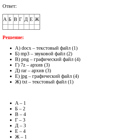
Ответ:
А
Б
В
Г
Д
Е
Ж
Решение:
A) docx – текстовый файл (1)
Б) mp3 – звуковой файл (2)
В) png – графический файл (4)
Г) 7z – архив (3)
Д) rar – архив (3)
Е) jpg – графический файл (4)
Ж) txt – текстовый файл (1)
A – 1
Б – 2
В – 4
Г – 3
Д – 3
Е – 4
Ж – 1