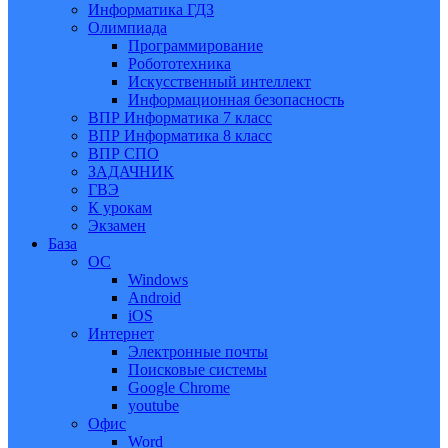
Информатика ГДЗ
Олимпиада
Программирование
Робототехника
Искусственный интеллект
Информационная безопасность
ВПР Информатика 7 класс
ВПР Информатика 8 класс
ВПР СПО
ЗАДАЧНИК
ГВЭ
К урокам
Экзамен
База
ОС
Windows
Android
iOS
Интернет
Электронные почты
Поисковые системы
Google Chrome
youtube
Офис
Word