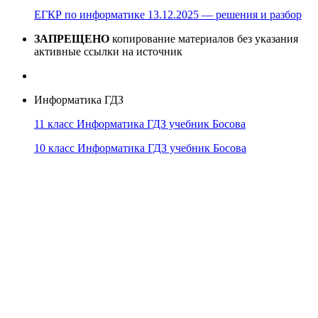
ЕГКР по информатике 13.12.2025 — решения и разбор
ЗАПРЕЩЕНО
копирование материалов без указания
активные ссылки на источник
Информатика ГДЗ
11 класс Информатика ГДЗ учебник Босова
10 класс Информатика ГДЗ учебник Босова
10 класс Информатика ГДЗ учебник Поляков
9 класс Информатика ГДЗ учебник Босова
8 класс Информатика ГДЗ учебник Поляков
7 класс Информатика ГДЗ учебник Поляков
Информатика Эксперт
© 2026
Тема от
WP Puzzle
➤