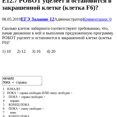
Е12.7 РОБОТ уцелеет и остановится в
закрашенной клетке (клетка F6)?
ЕГЭ Задание 12
08.05.2019
Администратор
Комментарии: 0
Сколько клеток лабиринта соответствуют требованию, что,
начав движение в ней и выполнив предложенную программу,
РОБОТ уцелеет и остановится в закрашенной клетке (клетка
F6)?
1) 10 2) 12 3) 16 4) 20
1
НАЧАЛО
2
ПОКА
<
справа
свободно
ИЛИ
снизу
свободно
>
3
ПОКА
<
справа
свободно
>
4
вправо
5
КОНЕЦ
ПОКА
6
ПОКА
<
снизу
свободно
>
7
вниз
8
КОНЕЦ
ПОКА