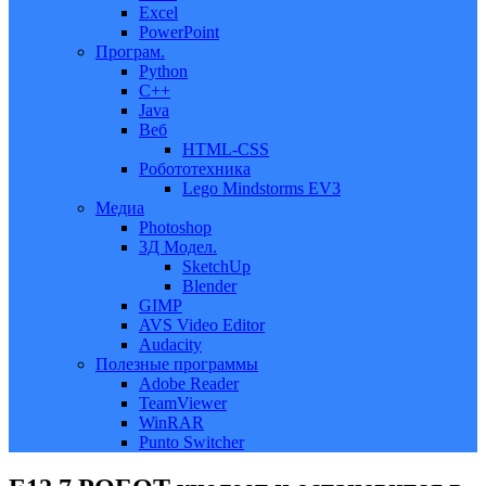
Excel
PowerPoint
Програм.
Python
C++
Java
Веб
HTML-CSS
Робототехника
Lego Mindstorms EV3
Медиа
Photoshop
3Д Модел.
SketchUp
Blender
GIMP
AVS Video Editor
Audacity
Полезные программы
Adobe Reader
TeamViewer
WinRAR
Punto Switcher