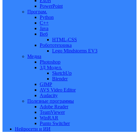
Excel
PowerPoint
Програм.
Python
C++
Java
Веб
HTML-CSS
Робототехника
Lego Mindstorms EV3
Медиа
Photoshop
3Д Модел.
SketchUp
Blender
GIMP
AVS Video Editor
Audacity
Полезные программы
Adobe Reader
TeamViewer
WinRAR
Punto Switcher
Нейросети и ИИ