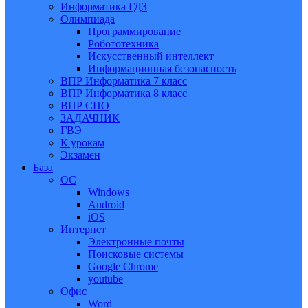
Информатика ГДЗ
Олимпиада
Программирование
Робототехника
Искусственный интеллект
Информационная безопасность
ВПР Информатика 7 класс
ВПР Информатика 8 класс
ВПР СПО
ЗАДАЧНИК
ГВЭ
К урокам
Экзамен
База
ОС
Windows
Android
iOS
Интернет
Электронные почты
Поисковые системы
Google Chrome
youtube
Офис
Word