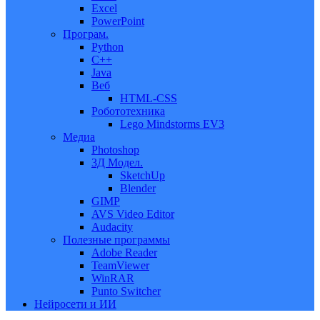
Excel
PowerPoint
Програм.
Python
C++
Java
Веб
HTML-CSS
Робототехника
Lego Mindstorms EV3
Медиа
Photoshop
3Д Модел.
SketchUp
Blender
GIMP
AVS Video Editor
Audacity
Полезные программы
Adobe Reader
TeamViewer
WinRAR
Punto Switcher
Нейросети и ИИ