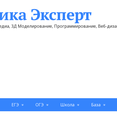
ка Эксперт
имедиа, 3Д Моделирование, Программирование, Веб-диз
ЕГЭ
ОГЭ
Школа
База