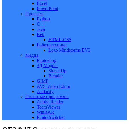
Excel
PowerPoint
Програм.
Python
C++
Java
Веб
HTML-CSS
Робототехника
Lego Mindstorms EV3
Медиа
Photoshop
3Д Модел.
SketchUp
Blender
GIMP
AVS Video Editor
Audacity
Полезные программы
Adobe Reader
TeamViewer
WinRAR
Punto Switcher