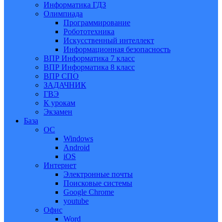
Информатика ГДЗ
Олимпиада
Программирование
Робототехника
Искусственный интеллект
Информационная безопасность
ВПР Информатика 7 класс
ВПР Информатика 8 класс
ВПР СПО
ЗАДАЧНИК
ГВЭ
К урокам
Экзамен
База
ОС
Windows
Android
iOS
Интернет
Электронные почты
Поисковые системы
Google Chrome
youtube
Офис
Word