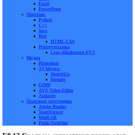
Excel
PowerPoint
Програм.
Python
C++
Java
Веб
HTML-CSS
Робототехника
Lego Mindstorms EV3
Медиа
Photoshop
3Д Модел.
SketchUp
Blender
GIMP
AVS Video Editor
Audacity
Полезные программы
Adobe Reader
TeamViewer
WinRAR
Punto Switcher