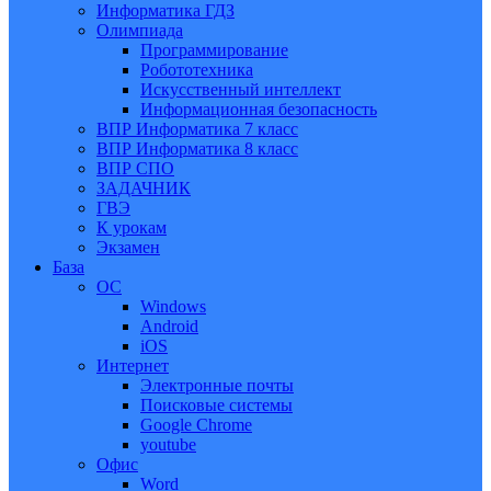
Информатика ГДЗ
Олимпиада
Программирование
Робототехника
Искусственный интеллект
Информационная безопасность
ВПР Информатика 7 класс
ВПР Информатика 8 класс
ВПР СПО
ЗАДАЧНИК
ГВЭ
К урокам
Экзамен
База
ОС
Windows
Android
iOS
Интернет
Электронные почты
Поисковые системы
Google Chrome
youtube
Офис
Word