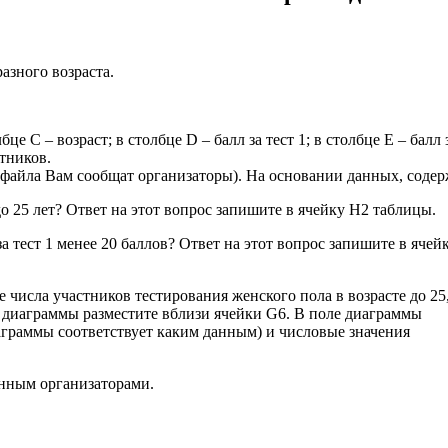
азного возраста.
е C – возраст; в столбце D – балл за тест 1; в столбце E – балл з
тников.
файла Вам сообщат организаторы). На основании данных, содер
до 25 лет? Ответ на этот вопрос запишите в ячейку H2 таблицы.
за тест 1 менее 20 баллов? Ответ на этот вопрос запишите в ячей
числа участников тестирования женского пола в возрасте до 25
л диаграммы разместите вблизи ячейки G6. В поле диаграммы
аграммы соответствует каким данным) и числовые значения
нным организаторами.