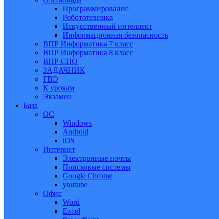
Программирование
Робототехника
Искусственный интеллект
Информационная безопасность
ВПР Информатика 7 класс
ВПР Информатика 8 класс
ВПР СПО
ЗАДАЧНИК
ГВЭ
К урокам
Экзамен
База
ОС
Windows
Android
iOS
Интернет
Электронные почты
Поисковые системы
Google Chrome
youtube
Офис
Word
Excel