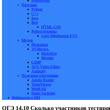
PowerPoint
Програм.
Python
C++
Java
Веб
HTML-CSS
Робототехника
Lego Mindstorms EV3
Медиа
Photoshop
3Д Модел.
SketchUp
Blender
GIMP
AVS Video Editor
Audacity
Полезные программы
Adobe Reader
TeamViewer
WinRAR
Punto Switcher
Нейросети и ИИ
ОГЭ 14.10 Сколько участников тестиров