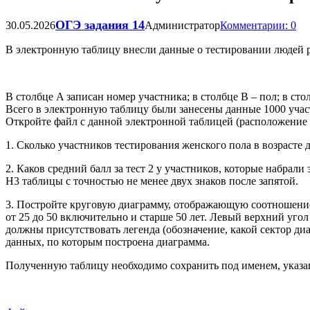
ОГЭ задания 14
30.05.2026
Администратор
Комментарии: 0
В электронную таблицу внесли данные о тестировании людей р
В столбце A записан номер участника; в столбце B – пол; в столбц
Всего в электронную таблицу были занесены данные 1000 учас
Откройте файл с данной электронной таблицей (расположение 
1. Сколько участников тестирования женского пола в возрасте 
2. Каков средний балл за тест 2 у участников, которые набрали 
H3 таблицы с точностью не менее двух знаков после запятой.
3. Постройте круговую диаграмму, отображающую соотношение 
от 25 до 50 включительно и старше 50 лет. Левый верхний уго
должны присутствовать легенда (обозначение, какой сектор ди
данных, по которым построена диаграмма.
Полученную таблицу необходимо сохранить под именем, указа