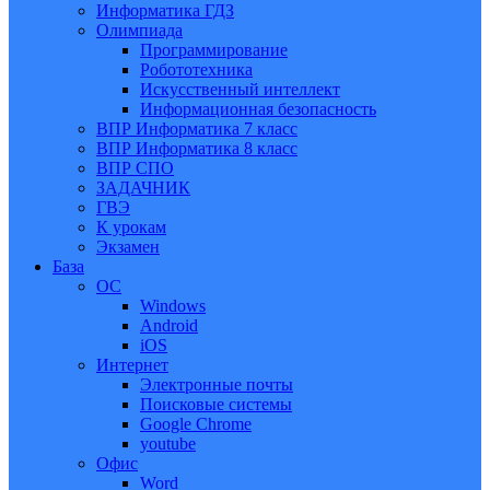
Информатика ГДЗ
Олимпиада
Программирование
Робототехника
Искусственный интеллект
Информационная безопасность
ВПР Информатика 7 класс
ВПР Информатика 8 класс
ВПР СПО
ЗАДАЧНИК
ГВЭ
К урокам
Экзамен
База
ОС
Windows
Android
iOS
Интернет
Электронные почты
Поисковые системы
Google Chrome
youtube
Офис
Word