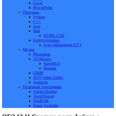
Excel
PowerPoint
Програм.
Python
C++
Java
Веб
HTML-CSS
Робототехника
Lego Mindstorms EV3
Медиа
Photoshop
3Д Модел.
SketchUp
Blender
GIMP
AVS Video Editor
Audacity
Полезные программы
Adobe Reader
TeamViewer
WinRAR
Punto Switcher