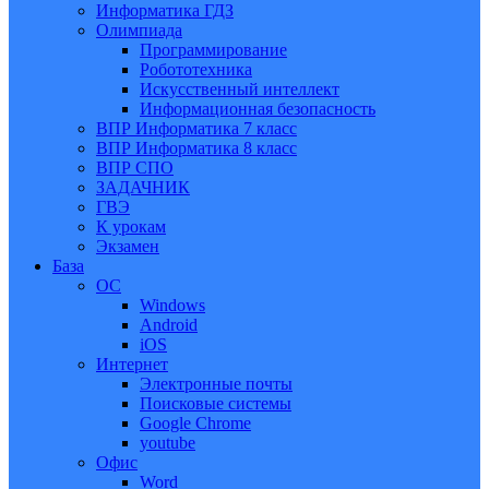
Информатика ГДЗ
Олимпиада
Программирование
Робототехника
Искусственный интеллект
Информационная безопасность
ВПР Информатика 7 класс
ВПР Информатика 8 класс
ВПР СПО
ЗАДАЧНИК
ГВЭ
К урокам
Экзамен
База
ОС
Windows
Android
iOS
Интернет
Электронные почты
Поисковые системы
Google Chrome
youtube
Офис
Word