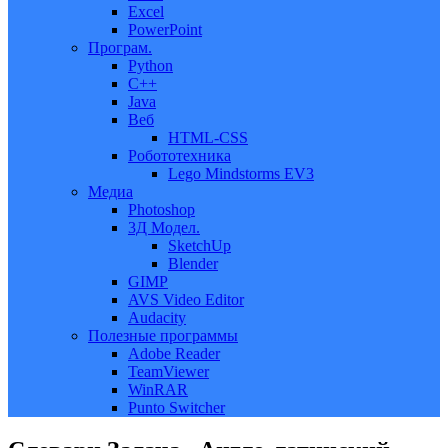
Excel
PowerPoint
Програм.
Python
C++
Java
Веб
HTML-CSS
Робототехника
Lego Mindstorms EV3
Медиа
Photoshop
3Д Модел.
SketchUp
Blender
GIMP
AVS Video Editor
Audacity
Полезные программы
Adobe Reader
TeamViewer
WinRAR
Punto Switcher