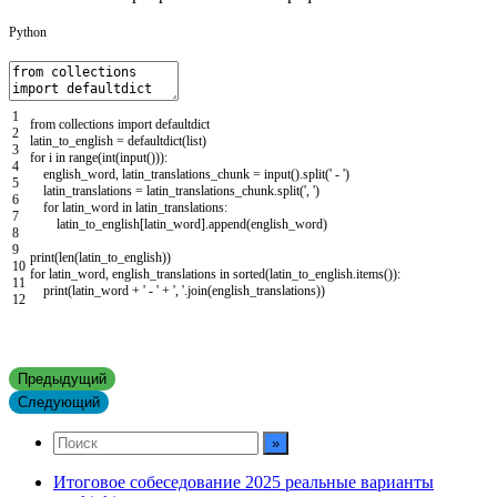
Python
1
from
collections
import
defaultdict
2
latin_to_english
=
defaultdict
(
list
)
3
for
i
in
range
(
int
(
input
(
)
)
)
:
4
english_word
,
latin_translations_chunk
=
input
(
)
.
split
(
' - '
)
5
latin_translations
=
latin_translations_chunk
.
split
(
', '
)
6
for
latin_word
in
latin_translations
:
7
latin_to_english
[
latin_word
]
.
append
(
english_word
)
8
9
print
(
len
(
latin_to_english
)
)
10
for
latin_word
,
english_translations
in
sorted
(
latin_to_english
.
items
(
)
)
:
11
print
(
latin_word
+
' - '
+
', '
.
join
(
english_translations
)
)
12
Предыдущий
Следующий
Итоговое собеседование 2025 реальные варианты