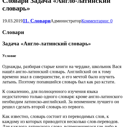
Словари Задача «Англо-латинский
словарь»
11. Словари
19.03.2019
Администратор
Комментарии: 0
Словари
Задача «Англо-латинский словарь»
Условие
Однажды, разбирая старые книги на чердаке, школьник Вася
нашёл англо-латинский словарь. Английский он к тому
времени знал в совершенстве, и его мечтой было изучить
латынь. Поэтому попавшийся словарь был как раз кстати.
К сожалению, для полноценного изучения языка
недостаточно только одного словаря: кроме англо-латинского
необходим латинско-английский. За неимением лучшего он
решил сделать второй словарь из первого.
Как известно, словарь состоит из переводимых слов, к
каждому из которых приводится несколько слов-переводов.
Для каждого латинского слова, встречающегося где-либо в