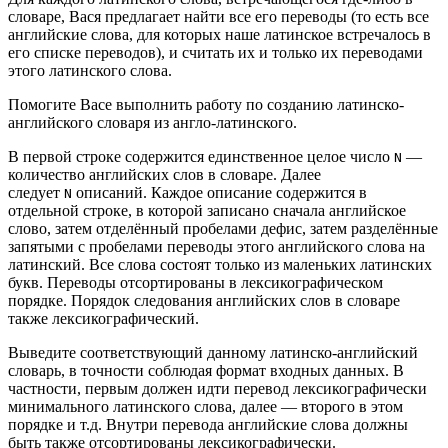
словаре, Вася предлагает найти все его переводы (то есть все
английские слова, для которых наше латинское встречалось в
его списке переводов), и считать их и только их переводами
этого латинского слова.
Помогите Васе выполнить работу по созданию латинско-
английского словаря из англо-латинского.
В первой строке содержится единственное целое число
—
N
количество английских слов в словаре. Далее
следует
описаний. Каждое описание содержится в
N
отдельной строке, в которой записано сначала английское
слово, затем отделённый пробелами дефис, затем разделённые
запятыми с пробелами переводы этого английского слова на
латинский. Все слова состоят только из маленьких латинских
букв. Переводы отсортированы в лексикографическом
порядке. Порядок следования английских слов в словаре
также лексикографический.
Выведите соответствующий данному латинско-английский
словарь, в точности соблюдая формат входных данных. В
частности, первым должен идти перевод лексикографически
минимального латинского слова, далее — второго в этом
порядке и т.д. Внутри перевода английские слова должны
быть также отсортированы лексикографически.