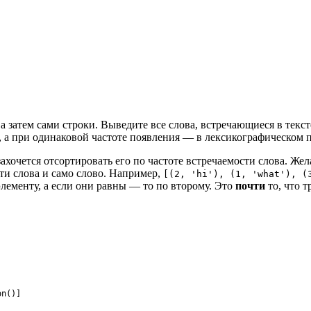
, а затем сами строки. Выведите все слова, встречающиеся в тек
, а при одинаковой частоте появления — в лексикографическом п
 захочется отсортировать его по частоте встречаемости слова. Ж
сти слова и само слово. Например,
[(2, 'hi'), (1, 'what'), (
лементу, а если они равны — то по второму. Это
почти
то, что т
on
(
)
]