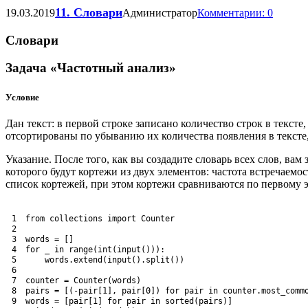
11. Словари
19.03.2019
Администратор
Комментарии: 0
Словари
Задача «Частотный анализ»
Условие
Дан текст: в первой строке записано количество строк в тексте
отсортированы по убыванию их количества появления в тексте
Указание. После того, как вы создадите словарь всех слов, вам
которого будут кортежи из двух элементов: частота встречаемо
список кортежей, при этом кортежи сравниваются по первому э
1
from
collections
import
Counter
2
3
words
=
[
]
4
for
_
in
range
(
int
(
input
(
)
)
)
:
5
words
.
extend
(
input
(
)
.
split
(
)
)
6
7
counter
=
Counter
(
words
)
8
pairs
=
[
(
-
pair
[
1
]
,
pair
[
0
]
)
for
pair 
in
counter
.
most_comm
9
words
=
[
pair
[
1
]
for
pair 
in
sorted
(
pairs
)
]