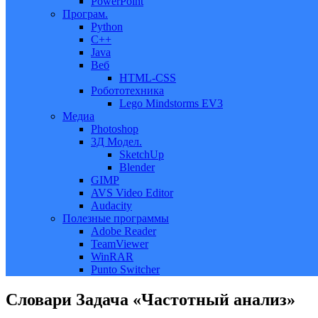
PowerPoint
Програм.
Python
C++
Java
Веб
HTML-CSS
Робототехника
Lego Mindstorms EV3
Медиа
Photoshop
3Д Модел.
SketchUp
Blender
GIMP
AVS Video Editor
Audacity
Полезные программы
Adobe Reader
TeamViewer
WinRAR
Punto Switcher
Словари Задача «Частотный анализ»