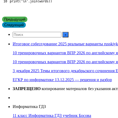
10
print
(
'\n'
.
join
(
words
)
)
Предыдущий
Следующий
Итоговое собеседование 2025 реальные варианты russkiyk
10 тренировочных вариантов ВПР 2026 по английскому я
10 тренировочных вариантов ВПР 2026 по английскому я
3 декабря 2025 Темы итогового декабрьского сочинения Е
ЕГКР по информатике 13.12.2025 — решения и разбор
ЗАПРЕЩЕНО
копирование материалов без указания ак
Информатика ГДЗ
11 класс Информатика ГДЗ учебник Босова