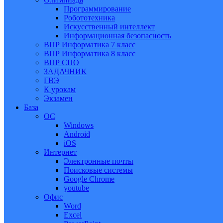
Программирование
Робототехника
Искусственный интеллект
Информационная безопасность
ВПР Информатика 7 класс
ВПР Информатика 8 класс
ВПР СПО
ЗАДАЧНИК
ГВЭ
К урокам
Экзамен
База
ОС
Windows
Android
iOS
Интернет
Электронные почты
Поисковые системы
Google Chrome
youtube
Офис
Word
Excel