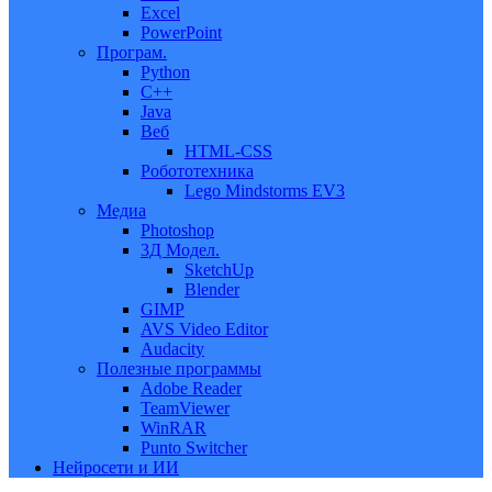
Excel
PowerPoint
Програм.
Python
C++
Java
Веб
HTML-CSS
Робототехника
Lego Mindstorms EV3
Медиа
Photoshop
3Д Модел.
SketchUp
Blender
GIMP
AVS Video Editor
Audacity
Полезные программы
Adobe Reader
TeamViewer
WinRAR
Punto Switcher
Нейросети и ИИ