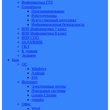
Информатика ГДЗ
Олимпиада
Программирование
Робототехника
Искусственный интеллект
Информационная безопасность
ВПР Информатика 7 класс
ВПР Информатика 8 класс
ВПР СПО
ЗАДАЧНИК
ГВЭ
К урокам
Экзамен
База
ОС
Windows
Android
iOS
Интернет
Электронные почты
Поисковые системы
Google Chrome
youtube
Офис
Word