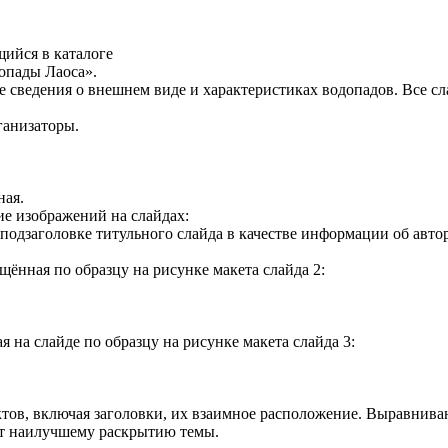
ийся в каталоге
допады Лаоса».
 сведения о внешнем виде и характеристиках водопадов. Все с
ганизаторы.
ная.
е изображений на слайдах:
в подзаголовке титульного слайда в качестве информации об ав
щённая по образцу на рисунке макета слайда 2:
 на слайде по образцу на рисунке макета слайда 3:
ктов, включая заголовки, их взаимное расположение. Выравнив
ат наилучшему раскрытию темы.