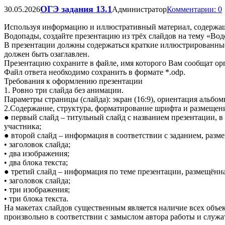
ОГЭ задания 13.1
30.05.2026
Администратор
Комментарии: 0
Используя информацию и иллюстративный материал, содержащ
Водопады, создайте презентацию из трёх слайдов на тему «Во
В презентации должны содержаться краткие иллюстрированные
должен быть озаглавлен.
Презентацию сохраните в файле, имя которого Вам сообщат ор
Файл ответа необходимо сохранить в формате *.odp.
Требования к оформлению презентации
1. Ровно три слайда без анимации.
Параметры страницы (слайда): экран (16:9), ориентация альбом
2.Содержание, структура, форматирование шрифта и размещени
● первый слайд – титульный слайд с названием презентации, 
участника;
● второй слайд – информация в соответствии с заданием, разме
• заголовок слайда;
• два изображения;
• два блока текста;
● третий слайд – информация по теме презентации, размещённая
• заголовок слайда;
• три изображения;
• три блока текста.
На макетах слайдов существенным является наличие всех объе
произвольно в соответствии с замыслом автора работы и служ