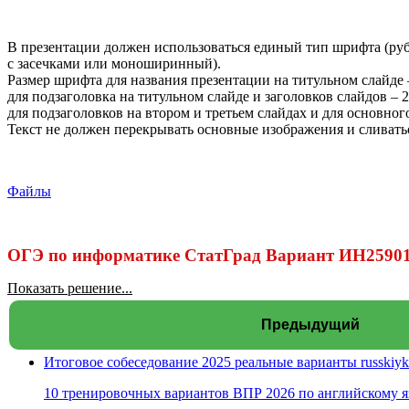
В презентации должен использоваться единый тип шрифта (ру
с засечками или моноширинный).
Размер шрифта для названия презентации на титульном слайде –
для подзаголовка на титульном слайде и заголовков слайдов – 2
для подзаголовков на втором и третьем слайдах и для основного 
Текст не должен перекрывать основные изображения и сливать
Файлы
ОГЭ по информатике СтатГрад Вариант ИН259010
Показать решение...
Предыдущий
Итоговое собеседование 2025 реальные варианты russkiyk
10 тренировочных вариантов ВПР 2026 по английскому я