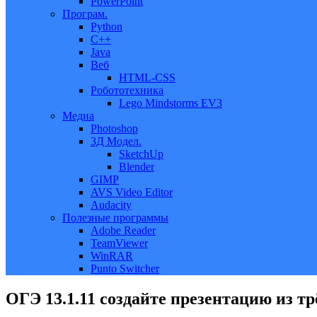
PowerPoint
Програм.
Python
C++
Java
Веб
HTML-CSS
Робототехника
Lego Mindstorms EV3
Медиа
Photoshop
3Д Модел.
SketchUp
Blender
GIMP
AVS Video Editor
Audacity
Полезные программы
Adobe Reader
TeamViewer
WinRAR
Punto Switcher
ОГЭ 13.1.11 создайте презентацию из тр