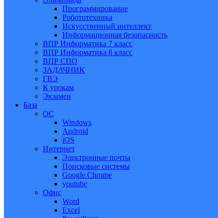
Программирование
Робототехника
Искусственный интеллект
Информационная безопасность
ВПР Информатика 7 класс
ВПР Информатика 8 класс
ВПР СПО
ЗАДАЧНИК
ГВЭ
К урокам
Экзамен
База
ОС
Windows
Android
iOS
Интернет
Электронные почты
Поисковые системы
Google Chrome
youtube
Офис
Word
Excel