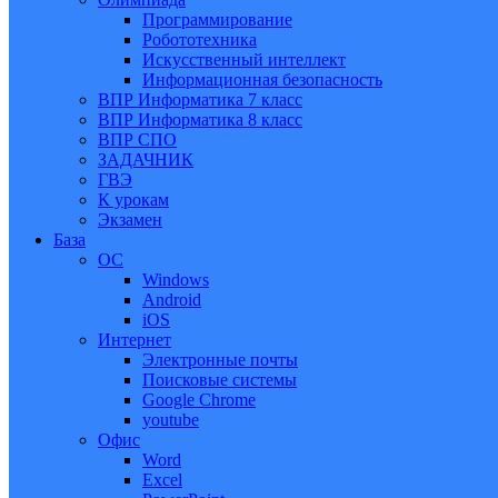
Программирование
Робототехника
Искусственный интеллект
Информационная безопасность
ВПР Информатика 7 класс
ВПР Информатика 8 класс
ВПР СПО
ЗАДАЧНИК
ГВЭ
К урокам
Экзамен
База
ОС
Windows
Android
iOS
Интернет
Электронные почты
Поисковые системы
Google Chrome
youtube
Офис
Word
Excel