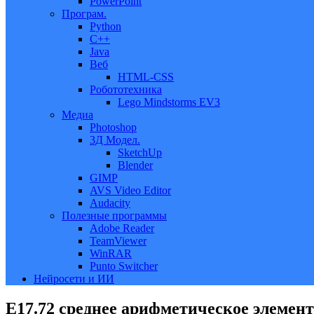
PowerPoint
Програм.
Python
C++
Java
Веб
HTML-CSS
Робототехника
Lego Mindstorms EV3
Медиа
Photoshop
3Д Модел.
SketchUp
Blender
GIMP
AVS Video Editor
Audacity
Полезные программы
Adobe Reader
TeamViewer
WinRAR
Punto Switcher
Нейросети и ИИ
Е17.72 среднее арифметическое элемен